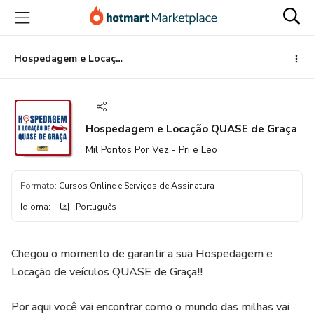
Ir
Ir
Ir
para
para
para
o
o
o
conteúdo
pagamento
rodapé
Hospedagem e Locação QUASE de Graça
principal
Hospedagem e Locação QUASE de Graça
Mil Pontos Por Vez - Pri e Leo
Formato
:
Cursos Online e Serviços de Assinatura
Idioma
:
Português
Chegou o momento de garantir a sua Hospedagem e
Locação de veículos QUASE de Graça!!
Por aqui você vai encontrar como o mundo das milhas vai