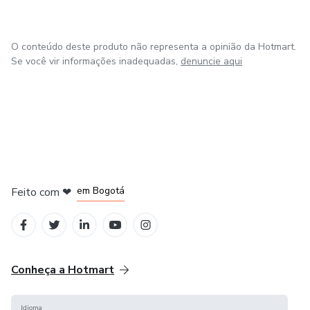
com você!
O conteúdo deste produto não representa a opinião da Hotmart.
Se você vir informações inadequadas,
denuncie aqui
em Amsterdam
em Madrid
em Bogotá
Feito com
❤
em Belo Horizonte
na Cidade do México
Conheça a Hotmart
Idioma