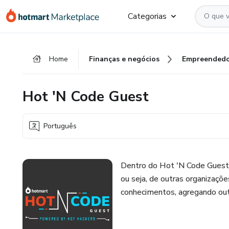
Ir
Ir
Ir
Categorias
para
para
para
o
o
o
conteúdo
pagamento
rodapé
Home
Finanças e negócios
Empreendedo
principal
Hot 'N Code Guest
Português
Dentro do Hot 'N Code Guest 
ou seja, de outras organizaçõe
conhecimentos, agregando out