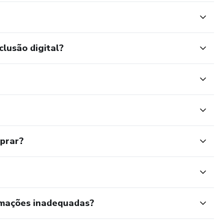
clusão digital?
mprar?
rmações inadequadas?