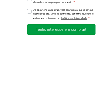
*
descadastrar a qualquer momento.
Ao clicar em Cadastrar, você confirma a sua inscrição
neste produto. Você, igualmente, confirma que leu, e
*
entendeu os termos da
Política de Privacidade
Tenho interesse em comprar!