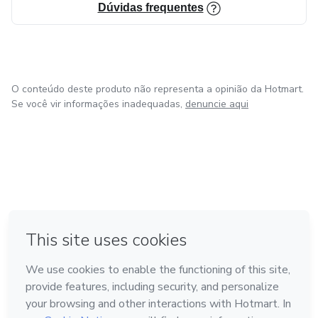
Dúvidas frequentes
O conteúdo deste produto não representa a opinião da Hotmart.
Se você vir informações inadequadas,
denuncie aqui
em Amsterdam
em Madrid
em Bogotá
Feito com
❤
em Belo Horizonte
na Cidade do México