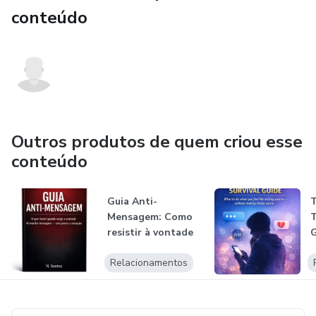
conteúdo
Outros produtos de quem criou esse
conteúdo
Guia Anti-
Mensagem: Como
resistir à vontade
de mandar
Relacionamentos
mensag...