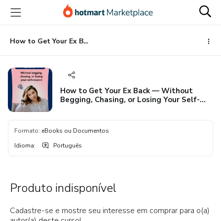
Ir
Ir
Ir
para
para
para
o
o
o
conteúdo
pagamento
rodapé
How to Get Your Ex Back — Without Begging, Chasing, or Losing Your Self-Respect
principal
How to Get Your Ex Back — Without
Begging, Chasing, or Losing Your Self-
Respect
Formato
:
eBooks ou Documentos
Idioma
:
Português
Produto indisponível
Cadastre-se e mostre seu interesse em comprar para o(a)
autor(a) deste curso!