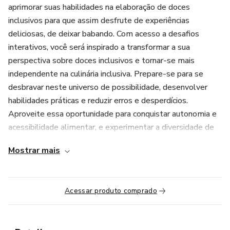
aprimorar suas habilidades na elaboração de doces
inclusivos para que assim desfrute de experiências
deliciosas, de deixar babando. Com acesso a desafios
interativos, você será inspirado a transformar a sua
perspectiva sobre doces inclusivos e tornar-se mais
independente na culinária inclusiva. Prepare-se para se
desbravar neste universo de possibilidade, desenvolver
habilidades práticas e reduzir erros e desperdícios.
Aproveite essa oportunidade para conquistar autonomia e
acessibilidade alimentar, e experimentar a diversidade de
doces que poderão ser feitos para você se deliciar no seu
Mostrar mais
dia a dia. Vá com tudo no Desafio Deliciosa Inclusão e
transforme a sua realidade culinária!
Acessar produto comprado
Vamos mudar essa sua realidade?