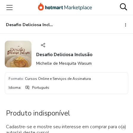
Ir
Ir
Ir
para
para
para
o
o
o
conteúdo
pagamento
rodapé
Desafio Deliciosa Inclusão
principal
Desafio Deliciosa Inclusão
Michelle de Mesquita Wasum
Formato
:
Cursos Online e Serviços de Assinatura
Idioma
:
Português
Produto indisponível
Cadastre-se e mostre seu interesse em comprar para o(a)
autor(a) deste curso!