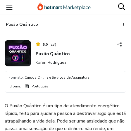
Ir
Ir
Ir
para
para
para
o
o
o
conteúdo
pagamento
rodapé
Puxão Quântico
principal
5.0
(
23
)
Puxão Quântico
Karen Rodriguez
Formato
:
Cursos Online e Serviços de Assinatura
Idioma
:
Português
O Puxão Quântico é um tipo de atendimento energético
rápido, feito para ajudar a pessoa a destravar algo que está
atrapalhando a vida dela. Pode ser uma ansiedade que não
passa, uma sensação de que o dinheiro não rende, um