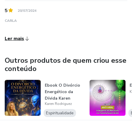
5
20/07/2024
CARLA
Ler mais
Outros produtos de quem criou esse
conteúdo
Ebook O Divórcio
E
Energético da
K
Dívida Karen
Karen Rodriguez
Rodriguez
Espiritualidade