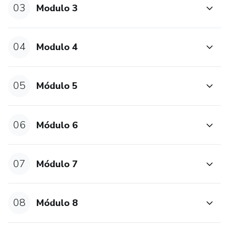
03
Modulo 3
adquirir separadamente entrando em contato diretamente
com nossa equipe de suporte após a compra do curso.
04
Modulo 4
05
Módulo 5
06
Módulo 6
07
Módulo 7
08
Módulo 8