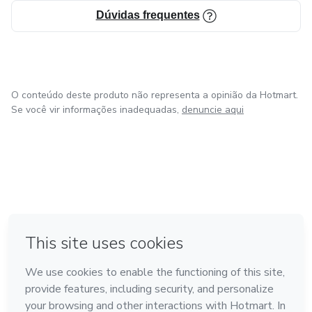
Dúvidas frequentes
O conteúdo deste produto não representa a opinião da Hotmart.
Se você vir informações inadequadas,
denuncie aqui
em Amsterdam
em Madrid
em Bogotá
Feito com
❤
em Belo Horizonte
na Cidade do México