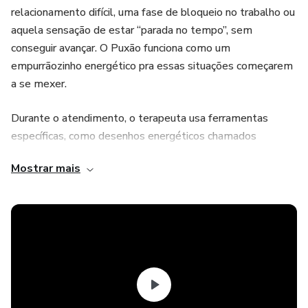
relacionamento difícil, uma fase de bloqueio no trabalho ou
aquela sensação de estar “parada no tempo”, sem
conseguir avançar. O Puxão funciona como um
empurrãozinho energético pra essas situações começarem
a se mexer.
Durante o atendimento, o terapeuta usa ferramentas
específicas, como desenhos energéticos chamados
gráficos, símbolos e frases de comando que ajudam a
Mostrar mais
movimentar essa energia da pessoa. É parecido com a ideia
de uma “limpeza” ou “reset” em uma área específica da
vida. A pessoa não precisa fazer nada complicado, o
trabalho acontece à distância e age sozinho durante alguns
dias.
Esse trabalho dura em média 2 a 3 dias, que é o tempo
que a energia ativada fica agindo. Depois disso, se a pessoa