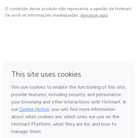
O conteúdo deste produto não representa a opinião da Hotmart.
Se você vir informações inadequadas,
denuncie aqui
em Amsterdam
em Madrid
em Bogotá
Feito com
❤
em Belo Horizonte
na Cidade do México
Conheça a Hotmart
Idioma
Português