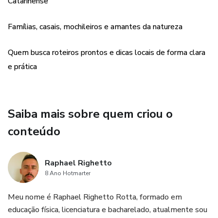
📍 Locais imperdíveis, trilhas, mirantes e belezas
Catarinense
escondidas
Famílias, casais, mochileiros e amantes da natureza
📸 Dicas para registrar fotos incríveis nos pontos mais
fotogênicos
Quem busca roteiros prontos e dicas locais de forma clara
e prática
💡 Dicas de ouro para aproveitar a viagem como um
verdadeiro local
Saiba mais sobre quem criou o
conteúdo
Raphael Righetto
8 Ano Hotmarter
Meu nome é Raphael Righetto Rotta, formado em
educação física, licenciatura e bacharelado, atualmente sou