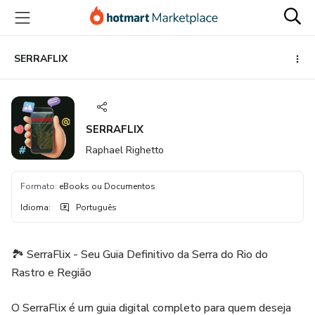
Ir
Ir
Ir
para
para
para
o
o
o
conteúdo
pagamento
rodapé
SERRAFLIX
principal
SERRAFLIX
Raphael Righetto
Formato
:
eBooks ou Documentos
Idioma
:
Português
🏞️ SerraFlix - Seu Guia Definitivo da Serra do Rio do
Rastro e Região
O SerraFlix é um guia digital completo para quem deseja