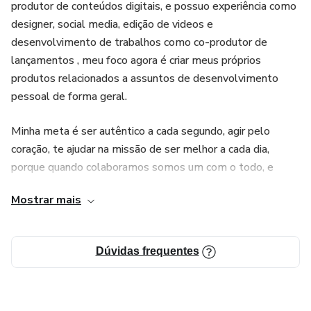
produtor de conteúdos digitais, e possuo experiência como
designer, social media, edição de videos e
desenvolvimento de trabalhos como co-produtor de
lançamentos , meu foco agora é criar meus próprios
produtos relacionados a assuntos de desenvolvimento
pessoal de forma geral.
Minha meta é ser autêntico a cada segundo, agir pelo
coração, te ajudar na missão de ser melhor a cada dia,
porque quando colaboramos somos um com o todo, e
cultivamos a força infinita da criação.
Mostrar mais
Vamos crescer juntos,
Dúvidas frequentes
o impossível é só questão de opinião!!!