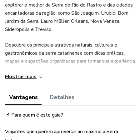
explorar o melhor da Serra do Rio do Rastro e das cidades
encantadoras da região, como São Joaquim, Urubici, Bom
Jardim da Serra, Lauro Müller, Orleans, Nova Veneza,
Siderópolis e Treviso.
Descubra os principais atrativos naturais, culturais e
gastronômicos da serra catarinense com dicas práticas,
mapas e sugestões organizadas para tornar sua experiência
ainda mais especial.
Mostrar mais
✅ O que você vai encontrar no guia:
Vantagens
Detalhes
🚗 Roteiros prontos e sugestões por cidade
📌 Para quem é este guia?
🍷 Lista das melhores vinícolas, cervejarias, cafés e
restaurantes
Viajantes que querem aproveitar ao máximo a Serra