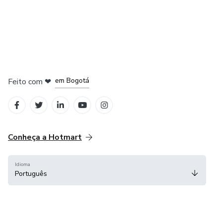
em Amsterdam
em Madrid
em Bogotá
Feito com
❤
em Belo Horizonte
na Cidade do México
Conheça a Hotmart
Idioma
Português