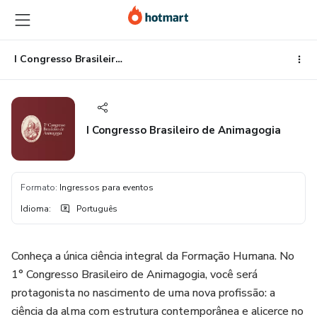
Ir
Ir
Ir
para
para
para
o
o
o
conteúdo
pagamento
rodapé
I Congresso Brasileiro de Animagogia
principal
I Congresso Brasileiro de Animagogia
Formato
:
Ingressos para eventos
Idioma
:
Português
Conheça a única ciência integral da Formação Humana. No
1° Congresso Brasileiro de Animagogia, você será
protagonista no nascimento de uma nova profissão: a
ciência da alma com estrutura contemporânea e alicerce no