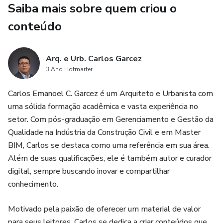
Saiba mais sobre quem criou o
### 🎓 O que você vai aprender
conteúdo
* **Passo 1: Briefing Turbinado:** Use o ChatGPT para
transformar o briefing do cliente em 5 estilos de design e
paletas de cores em apenas 10 minutos.
Arq. e Urb. Carlos Garcez
3 Ano Hotmarter
* **Ferramentas Gratuitas:** Domine o Leonardo AI (com
Carlos Emanoel C. Garcez é um Arquiteto e Urbanista com
seus créditos diários generosos) e entenda as alternativas.
uma sólida formação acadêmica e vasta experiência no
setor. Com pós-graduação em Gerenciamento e Gestão da
* **A Anatomia do Prompt Perfeito:** A fórmula exata de
Qualidade na Indústria da Construção Civil e em Master
6 passos (Estilo + Ambiente + Materiais + Iluminação...)
BIM, Carlos se destaca como uma referência em sua área.
para criar imagens de qualidade profissional.
Além de suas qualificações, ele é também autor e curador
digital, sempre buscando inovar e compartilhar
* **Técnicas Pro:** Aprenda a fazer iteração rápida, usar
conhecimento.
"In-Painting" para ajustes cirúrgicos (mudar um sofá ou uma
cor) e controlar ângulos fotográficos.
Motivado pela paixão de oferecer um material de valor
para seus leitores, Carlos se dedica a criar conteúdos que