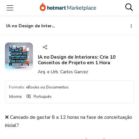
Ir
Ir
Ir
para
para
para
o
o
o
conteúdo
pagamento
rodapé
IA no Design de Interiores: Crie 10 Conceitos de Projeto em 1 Hora
principal
IA no Design de Interiores: Crie 10
Conceitos de Projeto em 1 Hora
Arq. e Urb. Carlos Garcez
Formato
:
eBooks ou Documentos
Idioma
:
Português
❌ Cansado de gastar 8 a 12 horas na fase de conceituação
inicial?