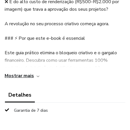
❌ E do alto custo de renderização (R$500-R$2.000 por
imagem) que trava a aprovação dos seus projetos?
A revolução no seu processo criativo começa agora.
### ⚡ Por que este e-book é essencial
Este guia prático elimina o bloqueio criativo e o gargalo
financeiro. Descubra como usar ferramentas 100%
gratuitas de Inteligência Artificial para gerar 10
CONCEITOS visuais fotorrealistas e completos em
Mostrar mais
apenas 1 HORA, com custo zero.
Detalhes
A IA não substitui sua expertise técnica – ela amplifica sua
capacidade criativa, permitindo atender mais clientes,
Garantia de 7 dias
acelerar aprovações e focar no que realmente importa: a
viabilidade e a humanização do projeto.