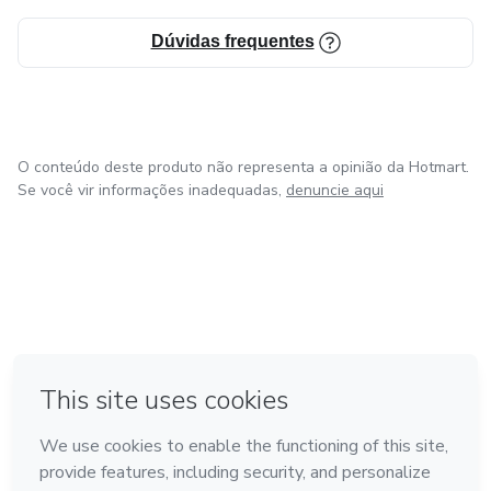
Dúvidas frequentes
O conteúdo deste produto não representa a opinião da Hotmart.
Se você vir informações inadequadas,
denuncie aqui
em Amsterdam
em Madrid
em Bogotá
Feito com
❤
em Belo Horizonte
na Cidade do México