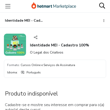
Ir
Ir
Ir
para
para
para
o
o
o
conteúdo
pagamento
rodapé
Identidade MEI - Cadastro 100%
principal
Identidade MEI - Cadastro 100%
O Legal dos Criativos
Formato
:
Cursos Online e Serviços de Assinatura
Idioma
:
Português
Produto indisponível
Cadastre-se e mostre seu interesse em comprar para o(a)
autor(a) deste curso!