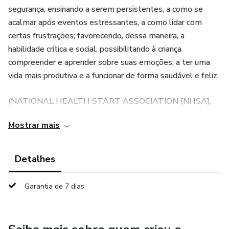
segurança, ensinando a serem persistentes, a como se
acalmar após eventos estressantes, a como lidar com
certas frustrações; favorecendo, dessa maneira, a
habilidade crítica e social, possibilitando à criança
compreender e aprender sobre suas emoções, a ter uma
vida mais produtiva e a funcionar de forma saudável e feliz.
(NATIONAL HEALTH START ASSOCIATION [NHSA],
2012)
Mostrar mais
É sobre isso que você aprende neste ebook: como
entender os medos e ansiedades de seus filhos, entender
Detalhes
sua origem e, principalmente, oferecer a eles o suporte
necessário para que se sintam seguros e confiantes. Aqui
Garantia de 7 dias
você encontrará insights sobre a importância da educação
emocional desde os primeiros anos, estratégias para
acolher e fortalecer o desenvolvimento emocional da