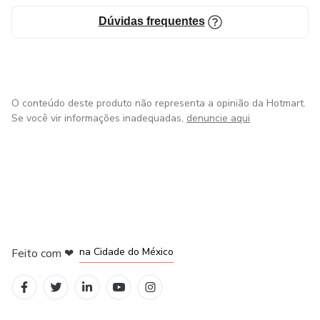
Dúvidas frequentes
O conteúdo deste produto não representa a opinião da Hotmart.
Se você vir informações inadequadas,
denuncie aqui
em Bogotá
em Amsterdam
em Madrid
na Cidade do México
Feito com
❤
em Belo Horizonte