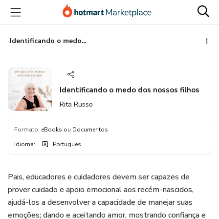
Ir
Ir
Ir
para
para
para
o
o
o
conteúdo
pagamento
rodapé
Identificando o medo dos nossos filhos
principal
Identificando o medo dos nossos filhos
Rita Russo
Formato
:
eBooks ou Documentos
Idioma
:
Português
Pais, educadores e cuidadores devem ser capazes de
prover cuidado e apoio emocional aos recém-nascidos,
ajudá-los a desenvolver a capacidade de manejar suas
emoções; dando e aceitando amor, mostrando confiança e