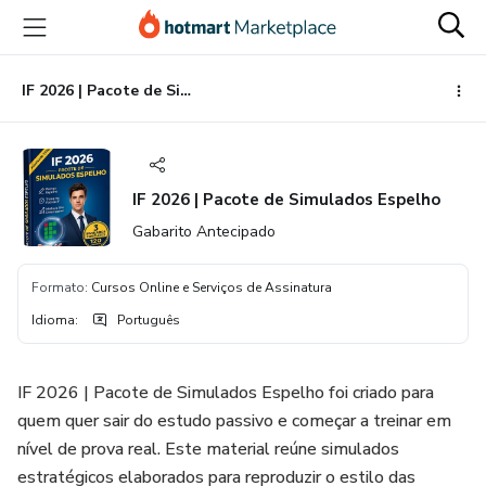
Ir
Ir
Ir
para
para
para
o
o
o
conteúdo
pagamento
rodapé
IF 2026 | Pacote de Simulados Espelho
principal
IF 2026 | Pacote de Simulados Espelho
Gabarito Antecipado
Formato
:
Cursos Online e Serviços de Assinatura
Idioma
:
Português
IF 2026 | Pacote de Simulados Espelho foi criado para
quem quer sair do estudo passivo e começar a treinar em
nível de prova real. Este material reúne simulados
estratégicos elaborados para reproduzir o estilo das