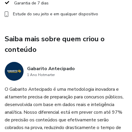
melhor o tempo e se acostumar com o formato real da
Garantia de 7 dias
cobrança.
Estude do seu jeito e em qualquer dispositivo
No Pacote de Simulados Espelho, você encontra questões
inéditas, bem distribuídas, sem repetição, com padrão
Saiba mais sobre quem criou o
próximo ao perfil das provas aplicadas pelos IFs em todo o
país. É um material ideal para quem quer revisar de forma
conteúdo
inteligente, medir evolução e transformar conteúdo
estudado em desempenho de prova.
Gabarito Antecipado
1 Ano Hotmarter
Se o seu objetivo é chegar mais competitivo(a), mais
rápido(a) e mais preparado(a) para qualquer seleção de IF
O Gabarito Antecipado é uma metodologia inovadora e
no Brasil, este pacote é o seu treino estratégico. Porque
altamente precisa de preparação para concursos públicos,
quem quer aprovação não pode apenas estudar conteúdo
desenvolvida com base em dados reais e inteligência
— precisa treinar em modo prova.
analítica. Nosso diferencial está em prever com até 97%
de precisão os conteúdos que efetivamente serão
cobrados na prova, reduzindo drasticamente o tempo de