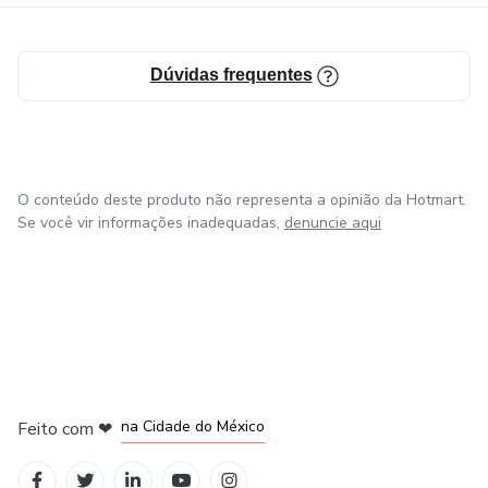
Dúvidas frequentes
O conteúdo deste produto não representa a opinião da Hotmart.
Se você vir informações inadequadas,
denuncie aqui
em Bogotá
em Amsterdam
em Madrid
na Cidade do México
Feito com
❤
em Belo Horizonte