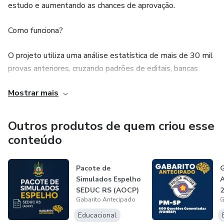
estudo e aumentando as chances de aprovação.
Como funciona?
O projeto utiliza uma análise estatística de mais de 30 mil
provas anteriores, cruzando padrões de editais, bancas
organizadoras e órgãos contratantes. A partir disso,
Mostrar mais
criamos:
Um diagnóstico preditivo de cobrança (CP) com altíssima
Outros produtos de quem criou esse
assertividade;
conteúdo
Uma reconstrução de questões idênticas ou semelhantes
Pacote de
G
(HT) com base no estilo da banca;
Simulados Espelho
A
SEDUC RS (AOCP)
2
E uma biblioteca de questões comentadas focadas
Gabarito Antecipado
G
somente no que realmente cai.
C
Educacional