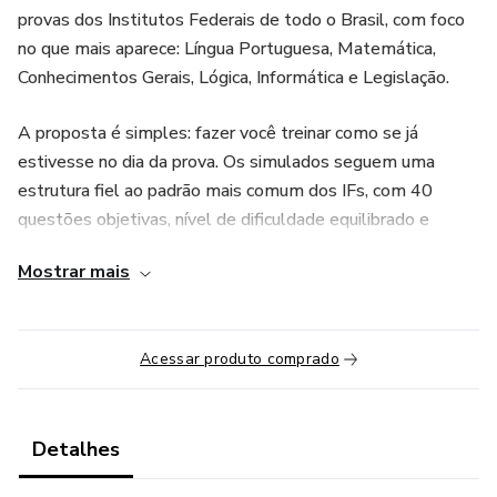
provas dos Institutos Federais de todo o Brasil, com foco
no que mais aparece: Língua Portuguesa, Matemática,
Conhecimentos Gerais, Lógica, Informática e Legislação.
A proposta é simples: fazer você treinar como se já
estivesse no dia da prova. Os simulados seguem uma
estrutura fiel ao padrão mais comum dos IFs, com 40
questões objetivas, nível de dificuldade equilibrado e
questões pensadas para desenvolver leitura, raciocínio,
Mostrar mais
interpretação, agilidade e tomada de decisão —
exatamente o que o candidato precisa para pontuar bem.
Acessar produto comprado
Mais do que um material para “testar conhecimento”, este
pacote foi desenvolvido para acelerar sua preparação,
identificar falhas, fortalecer seus pontos fracos e aumentar
sua segurança antes do edital e no pós-edital. É o tipo de
Detalhes
treinamento que ajuda o aluno a ganhar ritmo, controlar