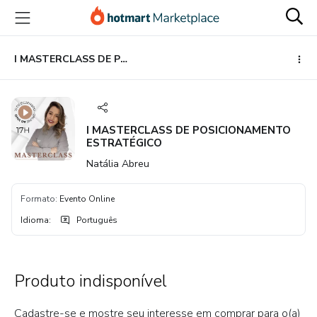
Ir
Ir
Ir
para
para
para
o
o
o
conteúdo
pagamento
rodapé
I MASTERCLASS DE POSICIONAMENTO ESTRATÉGICO
principal
I MASTERCLASS DE POSICIONAMENTO
ESTRATÉGICO
Natália Abreu
Formato
:
Evento Online
Idioma
:
Português
Produto indisponível
Cadastre-se e mostre seu interesse em comprar para o(a)