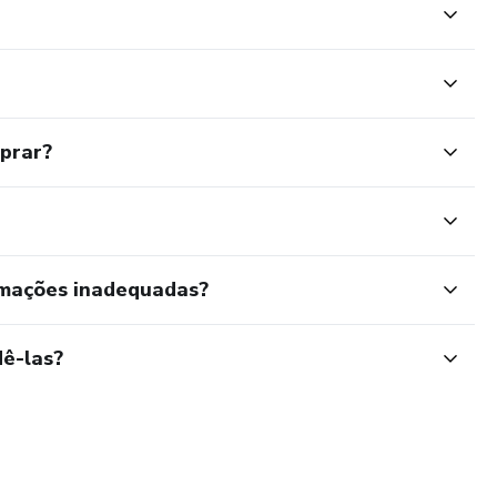
mprar?
rmações inadequadas?
ê-las?