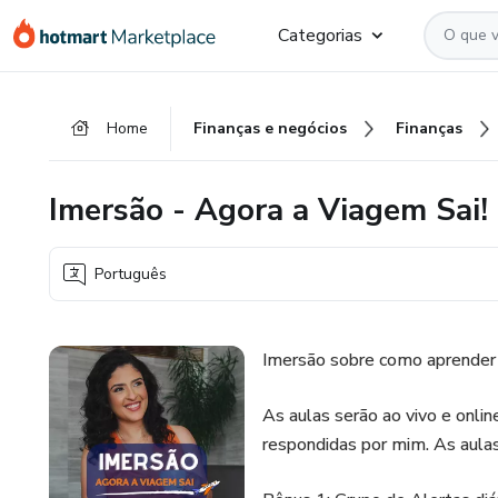
Ir
Ir
Ir
Categorias
para
para
para
o
o
o
conteúdo
pagamento
rodapé
Home
Finanças e negócios
Finanças
principal
Imersão - Agora a Viagem Sai!
Português
Imersão sobre como aprender a
As aulas serão ao vivo e onli
respondidas por mim. As aulas