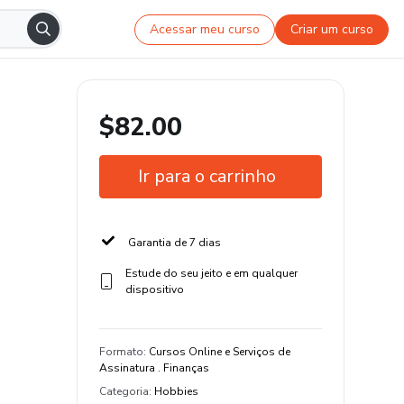
Acessar meu curso
Criar um curso
$82.00
Ir para o carrinho
Garantia de 7 dias
Estude do seu jeito e em qualquer
dispositivo
Formato
:
Cursos Online e Serviços de
Assinatura . Finanças
Categoria
:
Hobbies