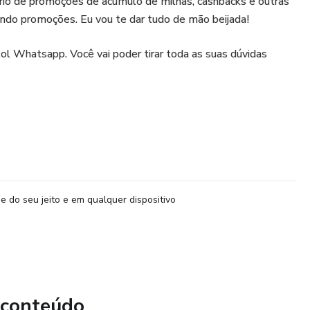
ário de promoções de acúmulo de milhas, cashbacks e outras
ando promoções. Eu vou te dar tudo de mão beijada!
ol Whatsapp. Você vai poder tirar toda as suas dúvidas
e do seu jeito e em qualquer dispositivo
 conteúdo