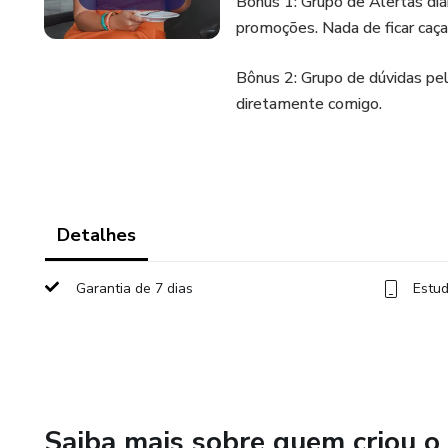
Bônus 1: Grupo de Alertas di
promoções. Nada de ficar caç
Bônus 2: Grupo de dúvidas pel
diretamente comigo.
Detalhes
Garantia de 7 dias
Estud
Saiba mais sobre quem criou o