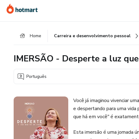
Ir
Ir
Ir
para
para
para
o
o
o
conteúdo
pagamento
rodapé
Home
Carreira e desenvolvimento pessoal
principal
IMERSÃO - Desperte a luz que
Português
Você já imaginou vivenciar u
e despertando para uma vida p
que há em você" é exatamente
Esta imersão é uma jornada ún