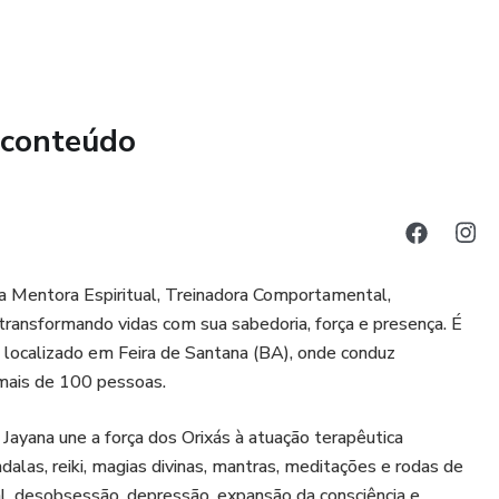
a) e despertar a luz que há em você.
 agora mesmo a trilhar o caminho para uma vida plena,
 de transformação começa aqui!
 conteúdo
a Mentora Espiritual, Treinadora Comportamental,
ransformando vidas com sua sabedoria, força e presença. É
 localizado em Feira de Santana (BA), onde conduz
mais de 100 pessoas.
 Jayana une a força dos Orixás à atuação terapêutica
dalas, reiki, magias divinas, mantras, meditações e rodas de
al, desobsessão, depressão, expansão da consciência e