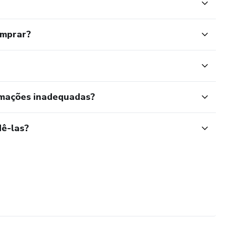
omprar?
rmações inadequadas?
ê-las?