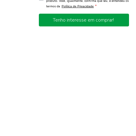
produto. Você, igualmente, confirma que leu, e entendeu os
*
termos da
Política de Privacidade
Tenho interesse em comprar!