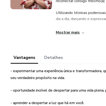
reconectar consigo mesmo(a) e
Utilizando técnicas poderosas
dia a dia, dançando e express
Além disso, a Reprogramação Me
Mostrar mais
pensamentos fortalecedores, p
mesmo(a).
Os Mantras são frases positiv
Vantagens
Detalhes
acalmar sua mente e conectar
no fluxo da vida.
- experimentar uma experiência única e transformadora, q
seu verdadeiro propósito na vida.
Guiado(a) por Jayana Ribeiro, 
proporcionará uma oportunida
- oportunidade incrível de despertar para uma vida plena, 
em sua própria essência, despe
- aprender a despertar a luz que há em você.
Lembre-se! A vida é curta e 