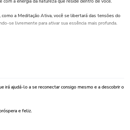
 com a energia da natureza que reside dentro de você.
, como a Meditação Ativa, você se libertará das tensões do
ando-se livremente para ativar sua essência mais profunda.
ntal irá ajudá-lo(a) a substituir crenças limitantes por
ermitindo que você crie uma nova realidade para si
adas, curtas e repetidas, uma ferramenta essencial para
-se com sua verdadeira essência, permitindo que você entre
ue irá ajudá-lo a se reconectar consigo mesmo e a descobrir o
Mentora Espiritual e Terapeuta Integrativa, esta imersão
de única de desconectar-se do mundo exterior e mergulhar
próspera e feliz.
rtando a luz interior que há em você.
cada momento é precioso. Aproveite essa oportunidade para