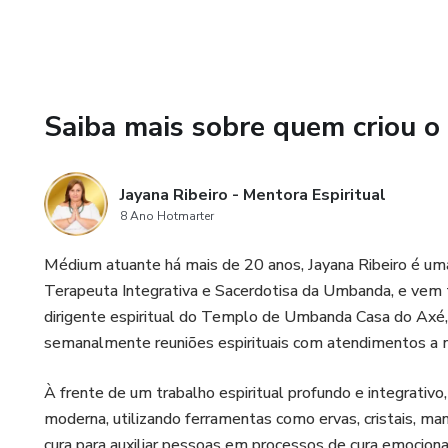
se reconectar consigo mesmo(
Não deixe para depois, comece
próspera e feliz. Sua jornada
Saiba mais sobre quem criou o
Jayana Ribeiro - Mentora Espiritual
8 Ano Hotmarter
Médium atuante há mais de 20 anos, Jayana Ribeiro é um
Terapeuta Integrativa e Sacerdotisa da Umbanda, e vem t
dirigente espiritual do Templo de Umbanda Casa do Axé,
semanalmente reuniões espirituais com atendimentos a 
À frente de um trabalho espiritual profundo e integrativo,
moderna, utilizando ferramentas como ervas, cristais, man
cura para auxiliar pessoas em processos de cura emocion