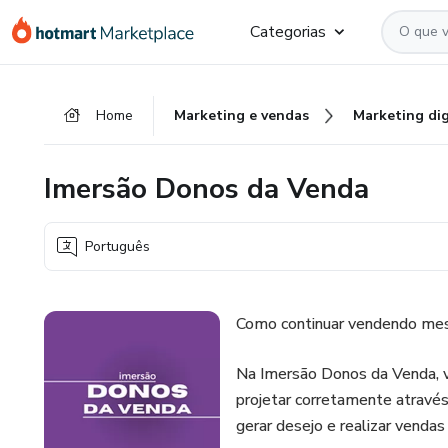
Ir
Ir
Ir
Categorias
para
para
para
o
o
o
conteúdo
pagamento
rodapé
Home
Marketing e vendas
Marketing dig
principal
Imersão Donos da Venda
Português
Como continuar vendendo mes
Na Imersão Donos da Venda, v
projetar corretamente através
gerar desejo e realizar venda