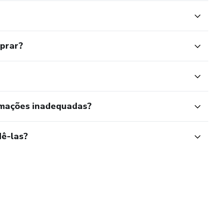
mprar?
rmações inadequadas?
ê-las?