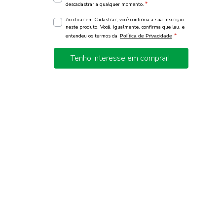
*
descadastrar a qualquer momento.
Ao clicar em Cadastrar, você confirma a sua inscrição
neste produto. Você, igualmente, confirma que leu, e
*
entendeu os termos da
Política de Privacidade
Tenho interesse em comprar!