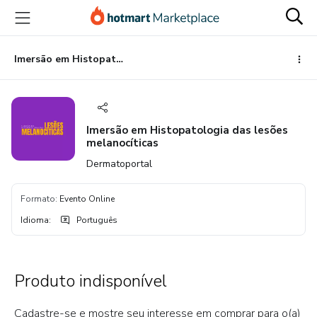
Ir
Ir
Ir
para
para
para
o
o
o
conteúdo
pagamento
rodapé
Imersão em Histopatologia das lesões melanocíticas
principal
Imersão em Histopatologia das lesões
melanocíticas
Dermatoportal
Formato
:
Evento Online
Idioma
:
Português
Produto indisponível
Cadastre-se e mostre seu interesse em comprar para o(a)