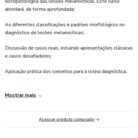
histopatológica das lesões melanocíticas. Este curso
abordará, de forma aprofundada:
As diferentes classificações e padrões morfológicos no
diagnóstico de lesões melanocíticas;
Discussão de casos reais, incluindo apresentações clássicas
e casos desafiadores;
Aplicação prática dos conceitos para a rotina diagnóstica.
Investimento:
Mostrar mais
Acesso ao evento ao vivo: R$ 47,00
Acesso às gravações por 3 meses (opcional): R$ 150,00
Acessar produto comprado
adicionais.