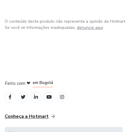
O conteúdo deste produto não representa a opinião da Hotmart.
Se você vir informações inadequadas,
denuncie aqui
em Amsterdam
em Madrid
em Bogotá
Feito com
❤
em Belo Horizonte
na Cidade do México
Conheça a Hotmart