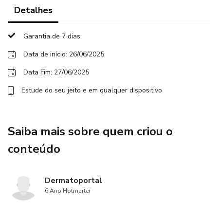
A gravação estará disponível exclusivamente para quem
Detalhes
adquirir esta opção.
Garantia de 7 dias
Aprofunde seus conhecimentos em histopatologia
melanocítica com embasamento teórico e discussão
Data de início: 26/06/2025
prática de casos.
Data Fim: 27/06/2025
Estude do seu jeito e em qualquer dispositivo
Saiba mais sobre quem criou o
conteúdo
Dermatoportal
6 Ano Hotmarter