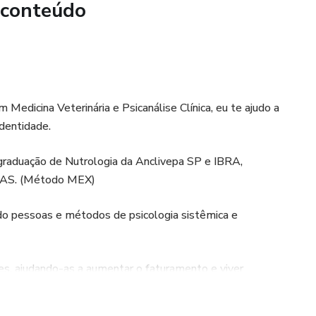
dulação intestinal
 conteúdo
edicina Veterinária e Psicanálise Clínica, eu te ajudo a
identidade.
-graduação de Nutrologia da Anclivepa SP e IBRA,
AS. (Método MEX)
do pessoas e métodos de psicologia sistêmica e
s, ajudando-as a aumentar o faturamento e viver
ivação de suas identidades.