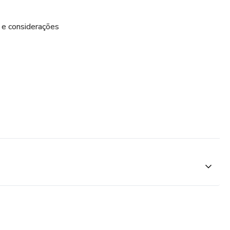
o e considerações
ióticos
 promover saúde intestinal
stinal: o que é, indicações, técnica de uso, resultados