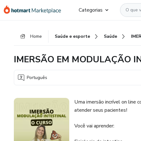
Ir
Ir
Ir
Categorias
para
para
para
o
o
o
conteúdo
pagamento
rodapé
Home
Saúde e esporte
Saúde
principal
IMERSÃO EM MODULAÇÃO IN
Português
Uma imersão incrível on line 
atender seus pacientes!
Você vai aprender: