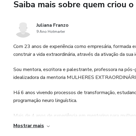
Casos reais e utilização de mo
Saiba mais sobre quem criou o
Juliana Franzo
9 Ano Hotmarter
Com 23 anos de experiência como empresária, formada em M
construir a vida extraordinária, através da ativação da sua 
Sou mentora, escritora e palestrante, professora na pós
idealizadora da mentoria MULHERES EXTRAORDINÁRI
Há 6 anos vivendo processos de transformação, estudan
programação neuro linguística.
Mais de 4 anos de experiência em mentoring para mulhere
relacionamentos extraordinários através do encontro e at
Mostrar mais