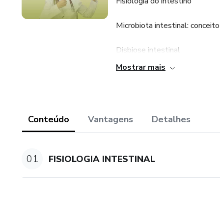
Fisiologia do intestino
Microbiota intestinal: conceit
Disbiose intestinal
Mostrar mais
O que é modulação intestinal
Protocolo 4 R / 6 R
Conteúdo
Vantagens
Detalhes
Probiótico, prébioticos e simb
Pós-bióticos, paraprobióticos
01
FISIOLOGIA INTESTINAL
Nutracêuticos utilizados para
Transplante de microbiota inte