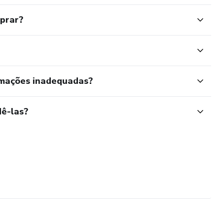
mprar?
rmações inadequadas?
ê-las?