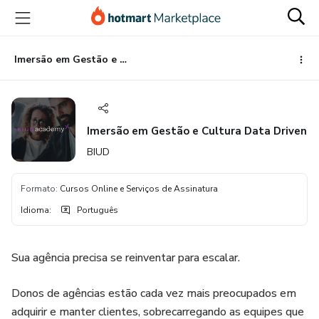
Ir
Ir
Ir
para
para
para
o
o
o
conteúdo
pagamento
rodapé
Imersão em Gestão e Cultura Data Driven
principal
Imersão em Gestão e Cultura Data Driven
BIUD
Formato
:
Cursos Online e Serviços de Assinatura
Idioma
:
Português
Sua agência precisa se reinventar para escalar.
Donos de agências estão cada vez mais preocupados em
adquirir e manter clientes, sobrecarregando as equipes que