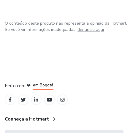
O conteúdo deste produto não representa a opinião da Hotmart.
Se você vir informações inadequadas,
denuncie aqui
em Amsterdam
em Madrid
em Bogotá
Feito com
❤
em Belo Horizonte
na Cidade do México
Conheça a Hotmart