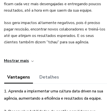
ficam cada vez mais desengajadas e entregando poucos
resultados, até a hora em que saem da sua equipe.
Isso gera impactos altamente negativos, pois é preciso
pagar rescisão, encontrar novos colaboradores e treiná-los
até que atinjam os resultados esperados. E os seus
clientes também dizem “tchau” para sua agência.
Isso vira um ciclo vicioso.
Mostrar mais
Além disso, a liderança precisa ser a representação fiel da
cultura que a empresa precisa ter, mas muitos gestores
Vantagens
Detalhes
desconhecem essa nova metodologia.
1. Aprenda a implementar uma cultura data driven na sua
A boa notícia é que a BIUD Academy está aqui para
agência, aumentando a eficiência e resultados da equipe.
resolver o seu problema neste processo de evolução para
uma agência 5.0.