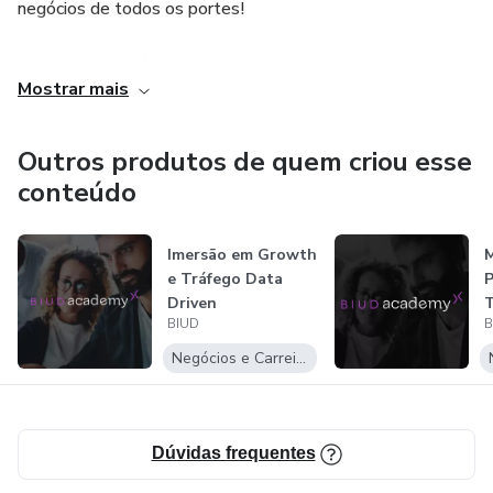
negócios de todos os portes!
Além disso, você também pode contar com os conteúdos
Mostrar mais
da BIUD Academy, especialista em Data Driven Marketing
para Agências e profissionais de marketing ao redor do
mundo!
Outros produtos de quem criou esse
conteúdo
Imersão em Growth
M
e Tráfego Data
P
Driven
T
BIUD
B
c
Negócios e Carreira
Dúvidas frequentes