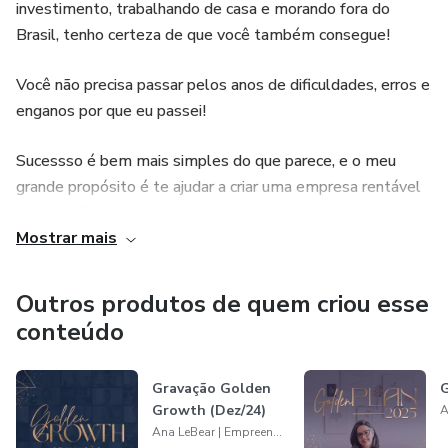
investimento, trabalhando de casa e morando fora do
Brasil, tenho certeza de que você também consegue!
Você não precisa passar pelos anos de dificuldades, erros e
enganos por que eu passei!
Sucessso é bem mais simples do que parece, e o meu
grande propósito é te ajudar a criar uma empresa rentável
e uma rotina prazerosa, com a sua cara e o quanto antes!
Mostrar mais
Eu te ensino técnicas simples, testadas e aprovadas por
mim no dia-a-dia das minhas empresas, porque, sim, esse é
Outros produtos de quem criou esse
um curso prático, com base em experiências reais de
conteúdo
alguém que, como você, também tem muitos projetos,
produtos, vendas e clientes para atender :)
Gravação Golden
G
Growth (Dez/24)
Ana LeBear | Empreender com Afeto