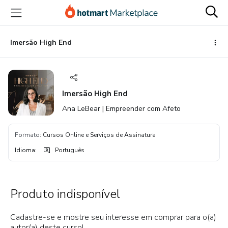
Ir
Ir
Ir
para
para
para
o
o
o
conteúdo
pagamento
rodapé
Imersão High End
principal
Imersão High End
Ana LeBear | Empreender com Afeto
Formato
:
Cursos Online e Serviços de Assinatura
Idioma
:
Português
Produto indisponível
Cadastre-se e mostre seu interesse em comprar para o(a)
autor(a) deste curso!