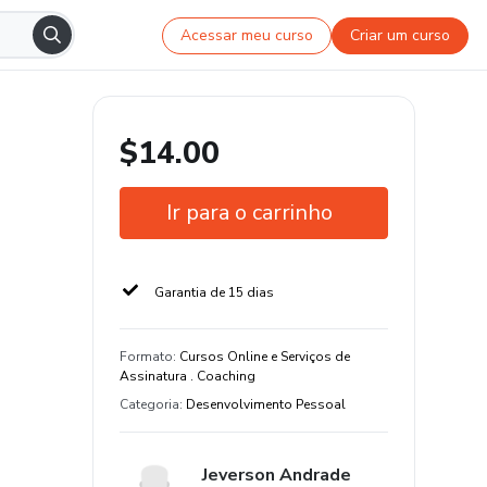
Acessar meu curso
Criar um curso
$14.00
Ir para o carrinho
Garantia de 15 dias
Formato
:
Cursos Online e Serviços de
Assinatura . Coaching
Categoria
:
Desenvolvimento Pessoal
Jeverson Andrade