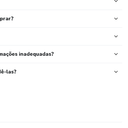
mprar?
rmações inadequadas?
ê-las?