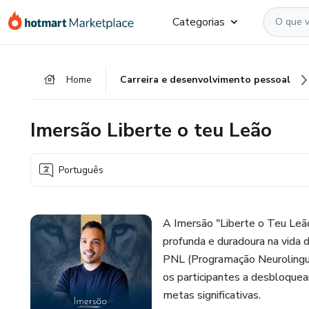
Ir
Ir
Ir
Categorias
para
para
para
o
o
o
conteúdo
pagamento
rodapé
Home
Carreira e desenvolvimento pessoal
principal
Imersão Liberte o teu Leão
Português
A Imersão "Liberte o Teu Leã
profunda e duradoura na vida d
PNL (Programação Neurolinguís
os participantes a desbloquear
metas significativas.