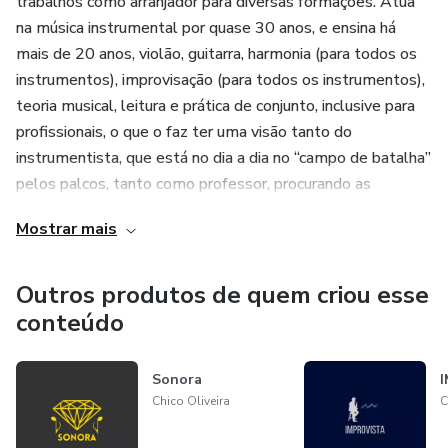
trabalhos como arranjador para diversas formações. Atua
desbrave novos horizontes musicais!
na música instrumental por quase 30 anos, e ensina há
mais de 20 anos, violão, guitarra, harmonia (para todos os
instrumentos), improvisação (para todos os instrumentos),
teoria musical, leitura e prática de conjunto, inclusive para
profissionais, o que o faz ter uma visão tanto do
instrumentista, que está no dia a dia no “campo de batalha”
pelos palcos, tanto como professor, procurando as
melhores soluções de aprendizado para seus alunos. Em
Mostrar mais
trabalhos com os baianos Antonio Carlos & Jocafi, escreveu
o songbook dos mesmos. O músico acumula
apresentações com seu trabalho autoral em diversos
Outros produtos de quem criou esse
redutos baianos de música instrumental e participou de
conteúdo
importantes eventos do seguimento. Atuou com grandes
instrumentistas do cenário nacional e internacional, tais
Sonora
como: Joatan Nascimento, Rowney Scott, Itacyr Bocatto,
Chico Oliveira
C
Fred Dantas,