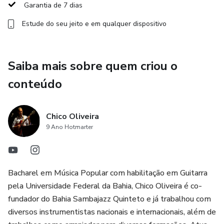
Garantia de 7 dias
Destacaremos os "Graus de Ouro" na escala menor
Estude do seu jeito e em qualquer dispositivo
harmônica, revelando os pontos essenciais para criar
melodias cativantes. Além disso, exploraremos o conceito
de "Par de Tríades", desvendando combinações harmônicas
Saiba mais sobre quem criou o
que potencializam a expressividade e versatilidade dessa
escala única.
conteúdo
Não perca a oportunidade de participar dessa imersão
Chico Oliveira
enriquecedora, onde cada sessão é projetada para
9 Ano Hotmarter
aprofundar seu conhecimento e habilidades, guiando-o por
uma jornada musical que transcende as fronteiras do
convencional.
Bacharel em Música Popular com habilitação em Guitarra
A "Imersão Menor Harmônica" é mais do que uma aula; é
pela Universidade Federal da Bahia, Chico Oliveira é co-
uma experiência transformadora, moldada para elevar suas
fundador do Bahia Sambajazz Quinteto e já trabalhou com
capacidades musicais e desbloquear o potencial criativo
diversos instrumentistas nacionais e internacionais, além de
oculto na escala menor harmônica. Junte-se a nós e