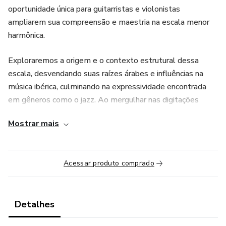
oportunidade única para guitarristas e violonistas
ampliarem sua compreensão e maestria na escala menor
harmônica.
Exploraremos a origem e o contexto estrutural dessa
escala, desvendando suas raízes árabes e influências na
música ibérica, culminando na expressividade encontrada
em gêneros como o jazz. Ao mergulhar nas digitações
específicas, você dominará a escala de forma abrangente,
Mostrar mais
abrindo as portas para um novo vocabulário musical.
No campo harmônico, desbravaremos suas possibilidades,
Acessar produto comprado
desvendando arpejos e explorando as extensões dos
acordes dentro do contexto da escala menor harmônica.
Compreenderemos as progressões harmônicas
fundamentais, desde a clássica IIm7(b5) - V7 - Im até
Detalhes
explorações mais ousadas no blues e além.