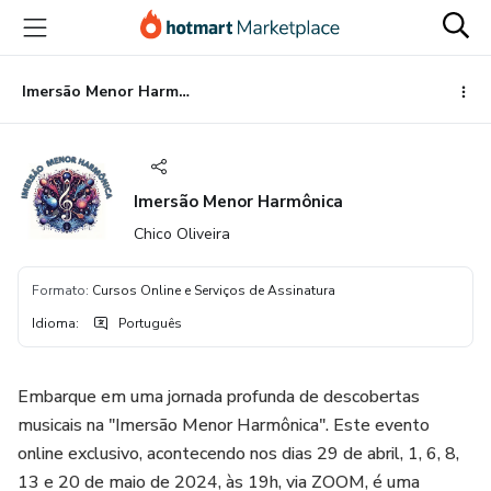
Ir
Ir
Ir
para
para
para
o
o
o
conteúdo
pagamento
rodapé
Imersão Menor Harmônica
principal
Imersão Menor Harmônica
Chico Oliveira
Formato
:
Cursos Online e Serviços de Assinatura
Idioma
:
Português
Embarque em uma jornada profunda de descobertas
musicais na "Imersão Menor Harmônica". Este evento
online exclusivo, acontecendo nos dias 29 de abril, 1, 6, 8,
13 e 20 de maio de 2024, às 19h, via ZOOM, é uma