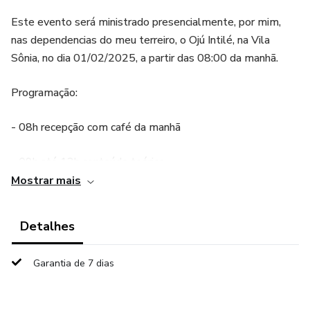
Este evento será ministrado presencialmente, por mim,
nas dependencias do meu terreiro, o Ojú Intilé, na Vila
Sônia, no dia 01/02/2025, a partir das 08:00 da manhã.
Programação:
- 08h recepção com café da manhã
- 09h até 13h conteúdo teórico
Mostrar mais
- 13h Pausa
Detalhes
- 13:30 oficinas de condução mão na massa
Garantia de 7 dias
(banho, defumação, incenso, remédio)
- 16h encerramento.