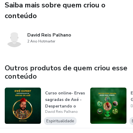
Saiba mais sobre quem criou o
Conteúdo teórico
conteúdo
- Ọ̀sányìn – O proprietário de todas as folhas;
David Reis Palhano
- A importância de Oya na divisão das folhas com todos os
2 Ano Hotmarter
Orixás;
- Identificação Visual das Ervas;
Outros produtos de quem criou esse
conteúdo
- Elementos das Folhas;
- Classificação das folhas pela energia
Curso online- Ervas
E
sagradas de Axé -
G
Despertando o
D
- Classificação das folhas por Orixá;
David Reis Palhano
poder da...
Espiritualidade
- Identificação das folhas por sua natureza;