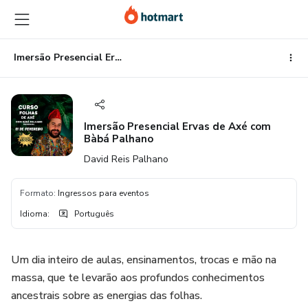
Ir
Ir
Ir
para
para
para
o
o
o
conteúdo
pagamento
rodapé
Imersão Presencial Ervas de Axé com Bàbá Palhano
principal
Imersão Presencial Ervas de Axé com
Bàbá Palhano
David Reis Palhano
Formato
:
Ingressos para eventos
Idioma
:
Português
Um dia inteiro de aulas, ensinamentos, trocas e mão na
massa, que te levarão aos profundos conhecimentos
ancestrais sobre as energias das folhas.