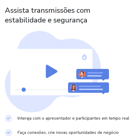
Assista transmissões com
_como dar os primeiros passos reais.
estabilidade e segurança
👉 Direção prática.
🛠️ O QUE VOCÊ VAI RECEBER:
_3 encontros ao vivo;
_exercícios guiados;
-ferramentas práticas;
-clareza emocional;
_direcionamento real.
Interaja com o apresentador e participantes em tempo real
💎 RESULTADOS
Faça conexões, crie novas oportunidades de negócio