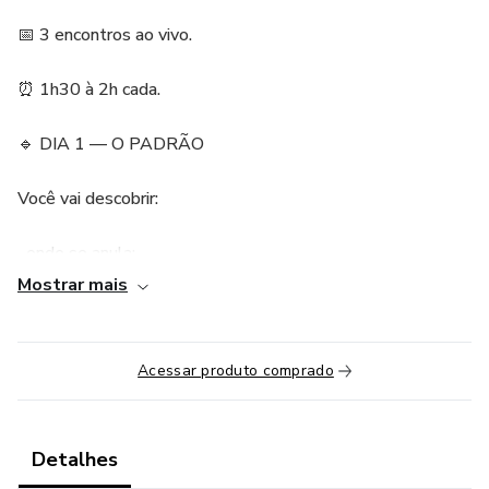
📅 3 encontros ao vivo.
⏰ 1h30 à 2h cada.
🔹 DIA 1 — O PADRÃO
Você vai descobrir:
_onde se anula;
Mostrar mais
_como se adapta;
_o que aceita que te machuca.
Acessar produto comprado
👉 Clareza do ciclo que se repete.
Detalhes
🔹 DIA 2 — A RAIZ