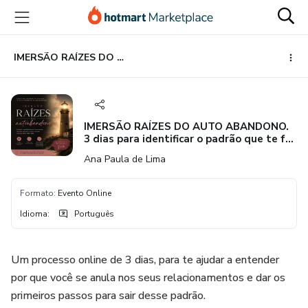
Ir
Ir
Ir
para
para
para
o
o
o
conteúdo
pagamento
rodapé
IMERSÃO RAÍZES DO AUTO ABANDONO. 3 dias para identificar o padrão que te faz se anular nos relacionamentos e dar os primeiros passos para se reposicionar sem culpa.
principal
IMERSÃO RAÍZES DO AUTO ABANDONO.
3 dias para identificar o padrão que te faz
se anular nos relacionamentos e dar os
Ana Paula de Lima
primeiros passos para se reposicionar sem
culpa.
Formato
:
Evento Online
Idioma
:
Português
Um processo online de 3 dias, para te ajudar a entender
por que você se anula nos seus relacionamentos e dar os
primeiros passos para sair desse padrão.