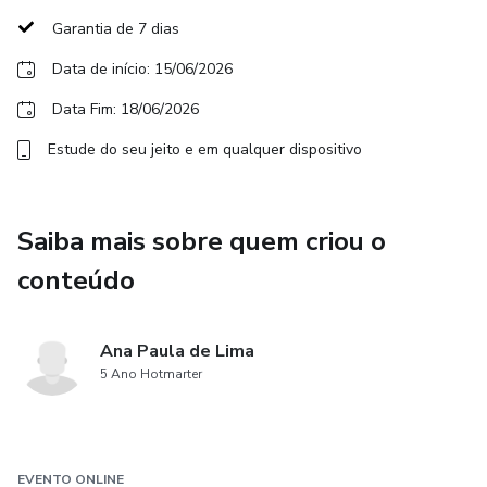
Garantia de 7 dias
Você vai entender:
Data de início: 15/06/2026
_de onde vem esse comportamento;
Data Fim: 18/06/2026
_como sua história emocional influencia suas escolhas;
Estude do seu jeito e em qualquer dispositivo
_por que você sente medo de se posicionar.
Saiba mais sobre quem criou o
👉 Conexão com a origem.
conteúdo
🔹 DIA 3 — O REPOSICIONAMENTO
Ana Paula de Lima
Você vai aprender:
5 Ano Hotmarter
_como começar a se posicionar;
_como sair do automático;
EVENTO ONLINE