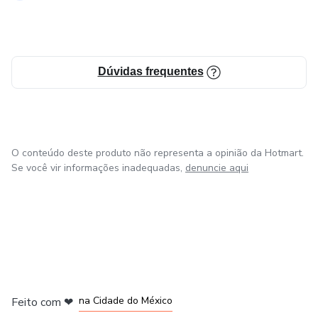
Ao final da imersão, você:
_entende o seu padrão;
Dúvidas frequentes
_reconhece onde se anula;
_percebe a raiz emocional;
O conteúdo deste produto não representa a opinião da Hotmart.
Se você vir informações inadequadas,
denuncie aqui
_começa a se posicionar com mais clareza;
-sai da confusão mental.
👉 Você pára de se perder sem perceber.
⚠️ PARA QUEM É:
em Bogotá
em Amsterdam
em Madrid
na Cidade do México
Feito com
❤
_mulheres que se anulam nos relacionamentos;