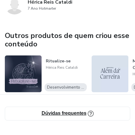
Hérica Reis Cataldi
7 Ano Hotmarter
Outros produtos de quem criou esse
conteúdo
Ritualize-se
M
C
Hérica Reis Cataldi
H
Desenvolvimento Pessoal
Dúvidas frequentes