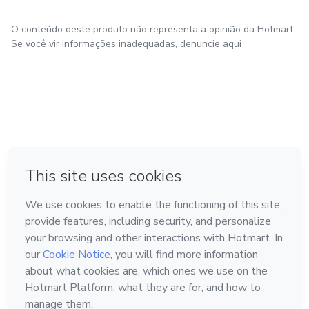
O conteúdo deste produto não representa a opinião da Hotmart.
Se você vir informações inadequadas,
denuncie aqui
em Bogotá
em Amsterdam
em Madrid
na Cidade do México
Feito com
❤
em Belo Horizonte
Conheça a Hotmart
Idioma
Português