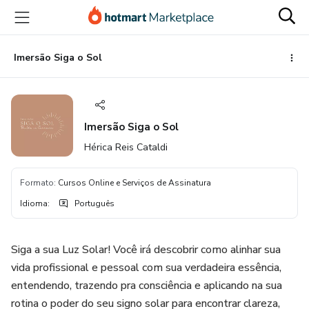
Ir
Ir
Ir
para
para
para
o
o
o
conteúdo
pagamento
rodapé
Imersão Siga o Sol
principal
Imersão Siga o Sol
Hérica Reis Cataldi
Formato
:
Cursos Online e Serviços de Assinatura
Idioma
:
Português
Siga a sua Luz Solar! Você irá descobrir como alinhar sua
vida profissional e pessoal com sua verdadeira essência,
entendendo, trazendo pra consciência e aplicando na sua
rotina o poder do seu signo solar para encontrar clareza,