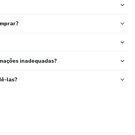
omprar?
rmações inadequadas?
ê-las?