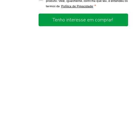
produto. Você, igualmente, confirma que leu, e entendeu os
*
termos da
Política de Privacidade
Tenho interesse em comprar!