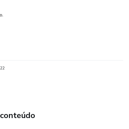
o.
022
 conteúdo