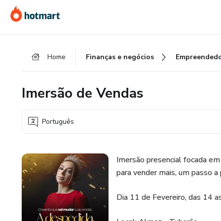
Ir
Ir
Ir
para
para
para
o
o
o
conteúdo
pagamento
rodapé
Home
Finanças e negócios
Empreendedo
principal
Imersão de Vendas
Português
Imersão presencial focada em
para vender mais, um passo a 
Dia 11 de Fevereiro, das 14 a