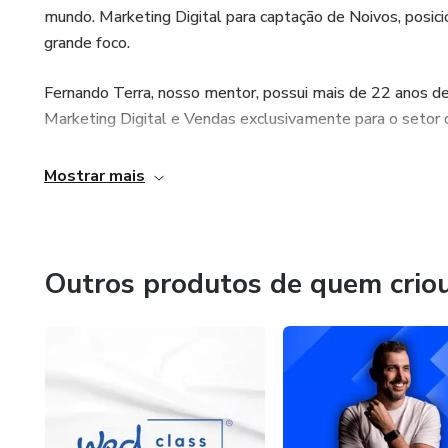
mundo. Marketing Digital para captação de Noivos, posi
.
grande foco.
.
Fernando Terra, nosso mentor, possui mais de 22 anos d
Marketing Digital e Vendas exclusivamente para o setor 
.
Mostrar mais
“Esse produto é comercializa
editorial prévio dos produtos 
daqueles que os produzem. A e
plataforma, não podem ser co
Outros produtos de quem crio
resultado, em qualquer hipóte
informações. Os termos e pol
da conclusão da compra." AQ