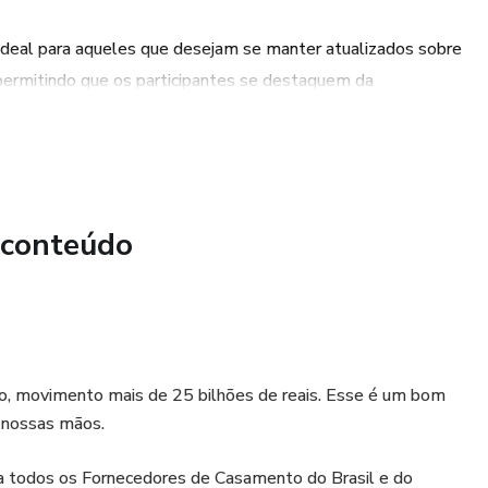
ideal para aqueles que desejam se manter atualizados sobre
ue desejam atrair os noivos certos e triplicar o fechamento
 permitindo que os participantes se destaquem da
rcado de eventos.
porcionará um ambiente propício para a criação de contatos
ua rede de contatos e estabeleçam parcerias estratégicas
 conteúdo
consolidado no mercado de eventos, com soluções
AS LIMITADÍSSIMAS!
ir os noivos certos e triplicar o fechamento de contratos.
omprovadas e resultados reais.
no, movimento mais de 25 bilhões de reais. Esse é um bom
 nossas mãos.
ra todos os Fornecedores de Casamento do Brasil e do