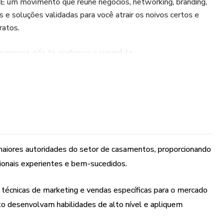
 um movimento que reúne negócios, networking, branding,
 e soluções validadas para você atrair os noivos certos e
ratos.
empresa, nós te ajudamos a superá-lo.
rto para você dominar o mercado de eventos!
encial com as maiores referências do setor de eventos;
car sua empresa: descubra as principais técnicas de
va as habilidades de um Fornecedor de alto nível.
maiores autoridades do setor de casamentos, proporcionando
sionais experientes e bem-sucedidos.
VENTO?
 técnicas de marketing e vendas específicas para o mercado
ar sobre as principais tendências de Marketing & Vendas;
o desenvolvam habilidades de alto nível e apliquem
 se posicionar no mercado de eventos e se destacar da