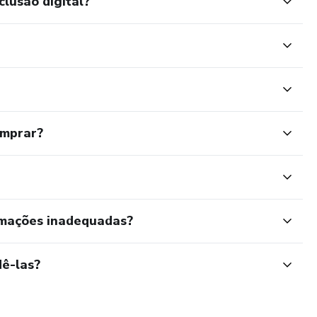
clusão digital?
omprar?
rmações inadequadas?
ê-las?