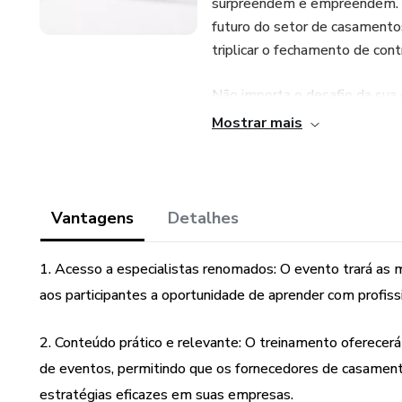
surpreendem e empreendem. É
futuro do setor de casamentos
triplicar o fechamento de cont
Não importa o desafio da sua 
Mostrar mais
>>> A WedPro é o caminho ce
• 8 horas de Treinamento Pres
Vantagens
Detalhes
• Conteúdo prático para alavan
Marketing & Vendas e desenvol
1. Acesso a especialistas renomados: O evento trará as 
aos participantes a oportunidade de aprender com profis
>>>PARA QUEM É ESSE E
2. Conteúdo prático e relevante: O treinamento oferecerá
- Para quem deseja se atualiz
de eventos, permitindo que os fornecedores de casament
- Empreendedores que desejam
estratégias eficazes em suas empresas.