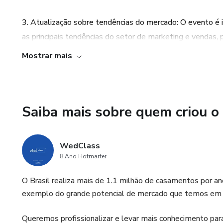
concorrência;
3. Atualização sobre tendências do mercado: O evento é 
- Fornecedores de Casamento q
as principais tendências do setor de marketing e vendas,
de contrato!
concorrência e se posicionem de forma estratégica no me
Mostrar mais
.
4. Networking e oportunidades de negócios: A WedPro pro
profissionais, permitindo que os participantes ampliem s
.
para o crescimento de seus negócios.
Saiba mais sobre quem criou o
.
5. Resultados comprovados: A WedPro é um movimento 
CORRA! INSCREVA-SE! VAG
WedClass
validadas que ajudam os fornecedores de casamento a atra
8 Ano Hotmarter
Participar do evento significa ter acesso a estratégias c
.
O Brasil realiza mais de 1.1 milhão de casamentos por a
.
exemplo do grande potencial de mercado que temos em
.
Queremos profissionalizar e levar mais conhecimento pa