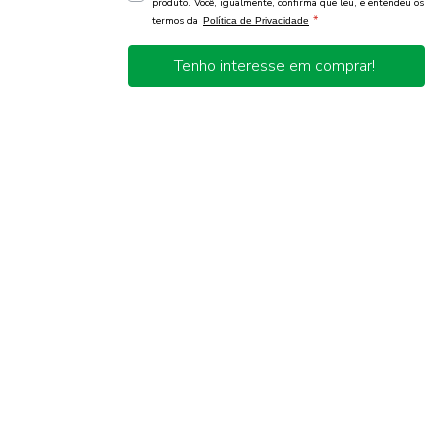
produto. Você, igualmente, confirma que leu, e entendeu os
*
termos da
Política de Privacidade
Tenho interesse em comprar!