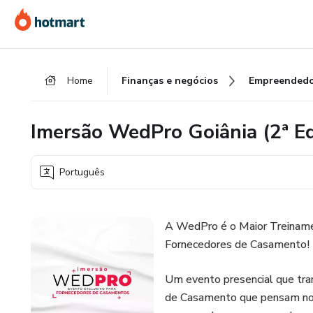
Ir
Ir
Ir
para
para
para
o
o
o
conteúdo
pagamento
rodapé
Home
Finanças e negócios
Empreendedo
principal
Imersão WedPro Goiânia (2ª Ed
Português
A WedPro é o Maior Treinamen
Fornecedores de Casamento!
Um evento presencial que trar
de Casamento que pensam no 