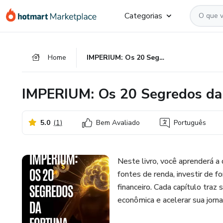
Ir
Ir
Ir
Categorias
para
para
para
o
o
o
conteúdo
pagamento
rodapé
Home
IMPERIUM: Os 20 Segredos da Fortuna Inabalável
principal
IMPERIUM: Os 20 Segredos da 
5.0
(
1
)
Bem Avaliado
Português
Neste livro, você aprenderá a
fontes de renda, investir de 
financeiro. Cada capítulo tra
econômica e acelerar sua jorn