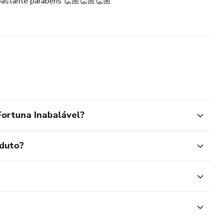
 bastante parabéns 👏🏼👏🏼👏🏼
ortuna Inabalável?
oduto?