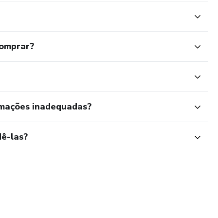
comprar?
rmações inadequadas?
ê-las?