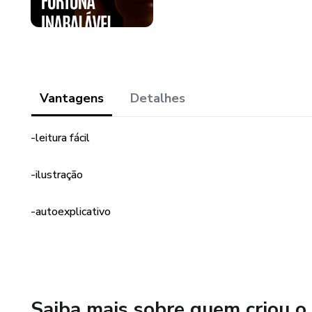
Vantagens
Detalhes
-leitura fácil
-ilustração
-autoexplicativo
Saiba mais sobre quem criou o