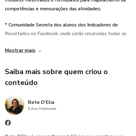
módulos ministrados e formulários para mapeamento de
competências e mensurações das atividades;
* Comunidade Secreta dos alunos dos Indicadores de
Resultados no Facebook, onde serão resolvidas todas as
dúvidas, bem como interação, troca de ideias, estratégias já
Mostrar mais
utilizadas com sucesso pelos participantes, ferramentas
novas, dicas para aperfeiçoamento das práticas de
mensuração das atividades;
Saiba mais sobre quem criou o
conteúdo
* Mentorias on-line , em grupo, onde teremos um contato
mais próximo para um apoio mais direto e sob medida;
Bete D'Elia
5 Ano Hotmarter
* BÔNUS 1: Aula específica sobre Planilhas e gráficos com
Renata Fontes (um reconhecido case de sucesso) na
construção dos Indicadores;