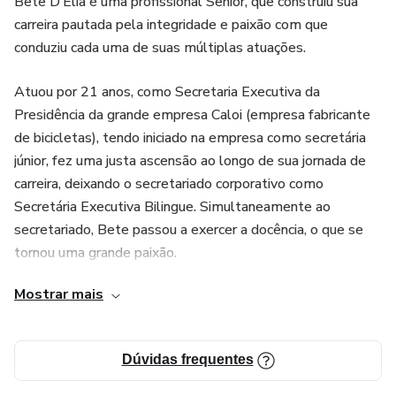
Bete D’Elia é uma profissional Sênior, que construiu sua
* BÔNUS 2: Aula sobre Criatividade e Inovação;
carreira pautada pela integridade e paixão com que
conduziu cada uma de suas múltiplas atuações.
* BÔNUS 3: Aula Comunicação Assertiva;
Atuou por 21 anos, como Secretaria Executiva da
Presidência da grande empresa Caloi (empresa fabricante
E os 10 primeiros inscritos ganharão 1 sessão de mentoria
de bicicletas), tendo iniciado na empresa como secretária
EXCLUSIVA com Bete D'Elia
júnior, fez uma justa ascensão ao longo de sua jornada de
carreira, deixando o secretariado corporativo como
Secretária Executiva Bilingue. Simultaneamente ao
secretariado, Bete passou a exercer a docência, o que se
tornou uma grande paixão.
Mostrar mais
Seu comprometimento pela evolução da profissão a levou
a associar-se à Entidade de Classe, ainda quando era
Associação das Secretárias do Estado de São Paulo,
Dúvidas frequentes
passando a fazer parte da diretoria da Associação das
Secretárias como Diretora de Comunicações e continuou