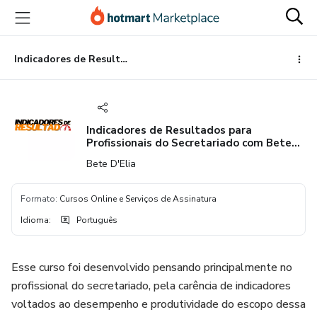
Ir
Ir
Ir
para
para
para
o
o
o
conteúdo
pagamento
rodapé
Indicadores de Resultados para Profissionais do Secretariado com Bete D'Elia
principal
Indicadores de Resultados para
Profissionais do Secretariado com Bete
D'Elia
Bete D'Elia
Formato
:
Cursos Online e Serviços de Assinatura
Idioma
:
Português
Esse curso foi desenvolvido pensando principalmente no
profissional do secretariado, pela carência de indicadores
voltados ao desempenho e produtividade do escopo dessa