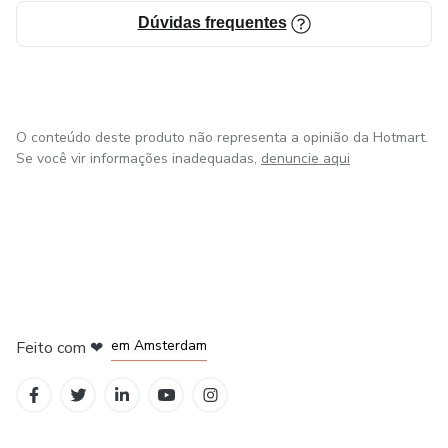
Dúvidas frequentes
O conteúdo deste produto não representa a opinião da Hotmart.
Se você vir informações inadequadas,
denuncie aqui
em Madrid
em Amsterdam
Feito com
❤
em Belo Horizonte
na Cidade do México
em Bogotá