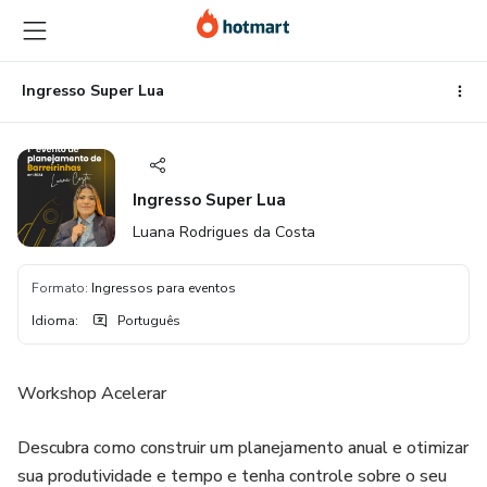
Ir
Ir
Ir
para
para
para
o
o
o
conteúdo
pagamento
rodapé
Ingresso Super Lua
principal
Ingresso Super Lua
Luana Rodrigues da Costa
Formato
:
Ingressos para eventos
Idioma
:
Português
Workshop Acelerar
Descubra como construir um planejamento anual e otimizar
sua produtividade e tempo e tenha controle sobre o seu