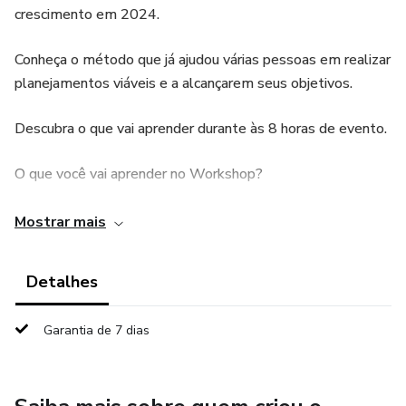
crescimento em 2024.
Conheça o método que já ajudou várias pessoas em realizar
planejamentos viáveis e a alcançarem seus objetivos.
Descubra o que vai aprender durante às 8 horas de evento.
O que você vai aprender no Workshop?
1. ⁠Alinhanhamento dos planos para 2024
Mostrar mais
2. Gestão de prioridades
Detalhes
3. Traçar Metas e objetivos
Garantia de 7 dias
4. Montar Plano de ação anuais
5. Gestão de tempo e produtividade (organização da