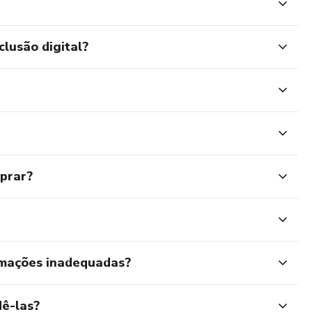
clusão digital?
mprar?
rmações inadequadas?
ê-las?