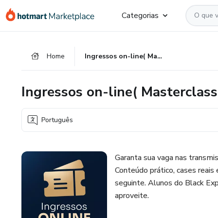
Ir
Ir
Ir
Categorias
para
para
para
o
o
o
conteúdo
pagamento
rodapé
Home
Ingressos on-line( Masterclass e Workshops)
principal
Ingressos on-line( Masterclas
Português
Garanta sua vaga nas transmiss
Conteúdo prático, cases reais e
seguinte. Alunos do Black Exp
aproveite.