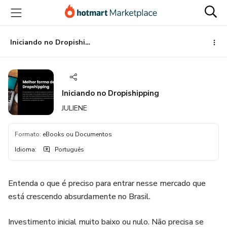
Ir
Ir
Ir
para
para
para
o
o
o
conteúdo
pagamento
rodapé
Iniciando no Dropishipping
principal
Iniciando no Dropishipping
JULIENE
Formato
:
eBooks ou Documentos
Idioma
:
Português
Entenda o que é preciso para entrar nesse mercado que
está crescendo absurdamente no Brasil.
Investimento inicial muito baixo ou nulo. Não precisa se