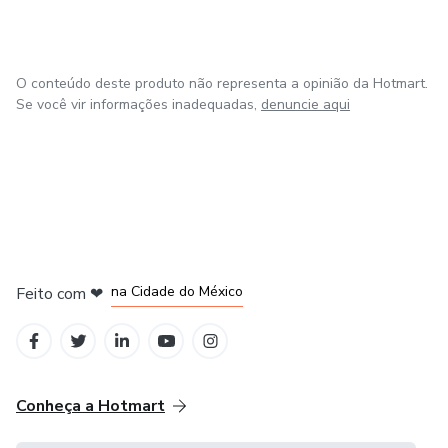
O conteúdo deste produto não representa a opinião da Hotmart.
Se você vir informações inadequadas,
denuncie aqui
em Bogotá
em Amsterdam
em Madrid
na Cidade do México
Feito com
❤
em Belo Horizonte
Conheça a Hotmart