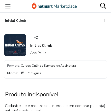
Ir
Ir
Ir
para
para
para
o
o
o
conteúdo
pagamento
rodapé
Initial Climb
principal
Initial Climb
Ana Paula
Formato
:
Cursos Online e Serviços de Assinatura
Idioma
:
Português
Produto indisponível
Cadastre-se e mostre seu interesse em comprar para o(a)
autor(a) deste curso!