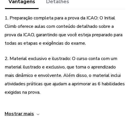
Vantagens
Detalhes
1. Preparação completa para a prova da ICAO: O Initial
Climb oferece aulas com conteúdo detalhado sobre a
prova da ICAO, garantindo que você esteja preparado para
todas as etapas e exigências do exame.
2. Material exclusivo e ilustrado: O curso conta com um
material ilustrado e exclusivo, que torna o aprendizado
mais dinâmico e envolvente. Além disso, o material inclui
atividades práticas que ajudam a aprimorar as 6 habilidades
exigidas na prova.
3. Dicas para melhorar o desempenho: O Initial Climb
Mostrar mais
também oferece dicas valiosas sobre as questões e
estruturas da prova, ajudando você a entender melhor o