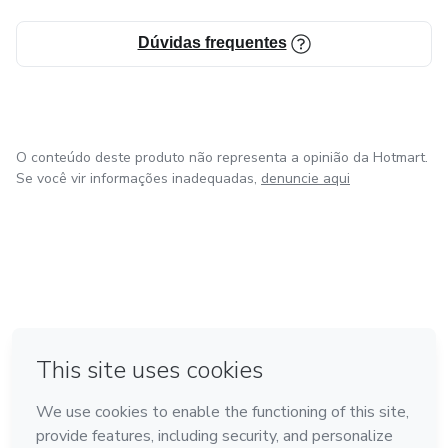
Dúvidas frequentes
O conteúdo deste produto não representa a opinião da Hotmart.
Se você vir informações inadequadas,
denuncie aqui
em Amsterdam
em Madrid
em Bogotá
Feito com
❤
em Belo Horizonte
na Cidade do México