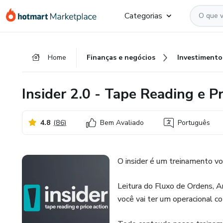
Ir
Ir
Ir
Categorias
para
para
para
o
o
o
conteúdo
pagamento
rodapé
Home
Finanças e negócios
Investimento
principal
Insider 2.0 - Tape Reading e Pr
4.8
(
86
)
Bem Avaliado
Português
O insider é um treinamento vo
Leitura do Fluxo de Ordens, A
você vai ter um operacional c