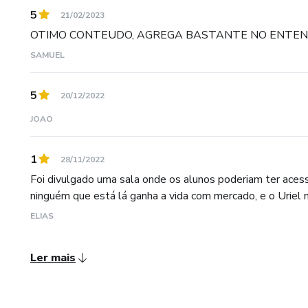
5
21/02/2023
OTIMO CONTEUDO, AGREGA BASTANTE NO ENTEN
SAMUEL
5
20/12/2022
JOAO
1
28/11/2022
Foi divulgado uma sala onde os alunos poderiam ter acess
ninguém que está lá ganha a vida com mercado, e o Uriel nun
ELIAS
Ler mais