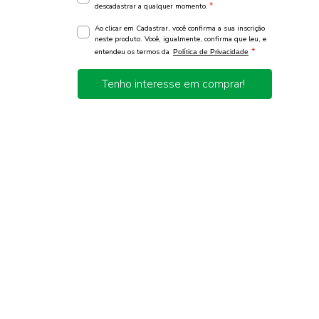
*
descadastrar a qualquer momento.
Ao clicar em Cadastrar, você confirma a sua inscrição
neste produto. Você, igualmente, confirma que leu, e
*
entendeu os termos da
Política de Privacidade
Tenho interesse em comprar!