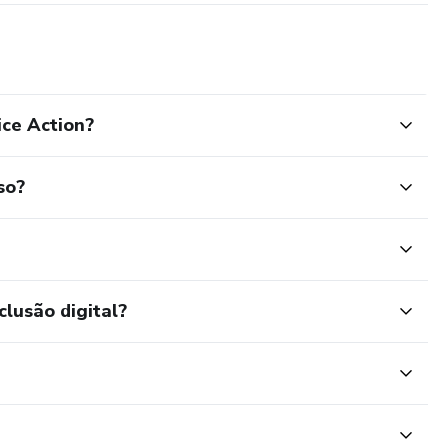
ice Action?
so?
clusão digital?