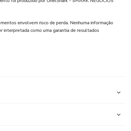
ento foi produzido por UrielShark - SHARK NEGOCIOS
timentos envolvem risco de perda. Nenhuma informação
er interpretada como uma garantia de resultados