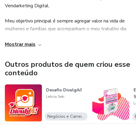
Todos os resultados são determinados pela aplicação e
Vendarketing Digital.
dedicação, sendo que variam de pessoa para pessoa.
Meu objetivo principal é sempre agregar valor na vida de
mulheres e famílias que acompanham o meu trabalho dia
após dia, abordando qualidade de vida baseada na
Mostrar mais
felicidade para que vidas de mães empreendedoras
possam ser transformadas.
Outros produtos de quem criou esse
conteúdo
Desafio DivulgAí!
E
S
Leticia Seki
L
Negócios e Carreira