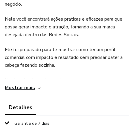
negócio.
Nele você encontrará ações práticas e eficazes para que
possa gerar impacto e atração, tornando a sua marca
desejada dentro das Redes Sociais.
Ele foi preparado para te mostrar como ter um perfil
comercial com impacto e resultado sem precisar bater a
cabeça fazendo sozinha.
Neste e-book vou te mostrar:
Mostrar mais
- Como você pode alcançar resultados com seu conteúdo
direcionamento ele ao coração da audiência de verdade.
Detalhes
- Tornar a sua Marca Desejada dentro das Redes Sociais
Garantia de 7 dias
por meio de um Posicionamento Digital Autêntico.