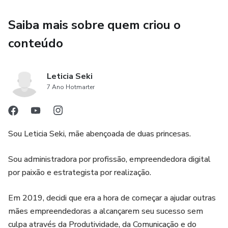
- Os 7 passos que toda empreendedora deve dar para ter
Saiba mais sobre quem criou o
um perfil comercial de impacto e resultado que transmite
autenticidade e valor.
conteúdo
- Além de mais um presente meu para você!
Leticia Seki
*Aviso Legal*
7 Ano Hotmarter
O conteúdo deste e-book não são promessas ou garantias
para você de ganhos futuros de qualquer espécie.
Sou Leticia Seki, mãe abençoada de duas princesas.
Ao adquirir este ou qualquer produto de nossa empresa
Sou administradora por profissão, empreendedora digital
você concorda e entende que você é totalmente
por paixão e estrategista por realização.
responsável por sua aplicação, progresso e resultados, e
que a Leticia Seki não garante nenhum retorno, lucros ou
Em 2019, decidi que era a hora de começar a ajudar outras
garantias financeiras de retorno rápido.
mães empreendedoras a alcançarem seu sucesso sem
culpa através da Produtividade, da Comunicação e do