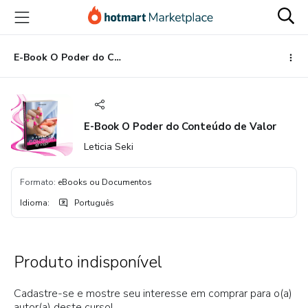
Ir
Ir
Ir
para
para
para
o
o
o
conteúdo
pagamento
rodapé
E-Book O Poder do Conteúdo de Valor
principal
E-Book O Poder do Conteúdo de Valor
Leticia Seki
Formato
:
eBooks ou Documentos
Idioma
:
Português
Produto indisponível
Cadastre-se e mostre seu interesse em comprar para o(a)
autor(a) deste curso!