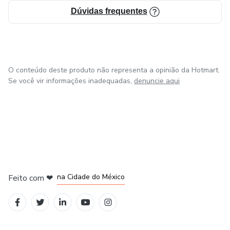
Dúvidas frequentes
O conteúdo deste produto não representa a opinião da Hotmart.
Se você vir informações inadequadas,
denuncie aqui
em Bogotá
em Amsterdam
em Madrid
na Cidade do México
Feito com
❤
em Belo Horizonte