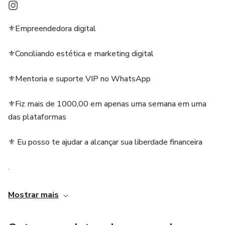
⚜️Empreendedora digital
⚜️Conciliando estética e marketing digital
⚜️Mentoria e suporte VIP no WhatsApp
⚜️Fiz mais de 1000,00 em apenas uma semana em uma
das plataformas
⚜️ Eu posso te ajudar a alcançar sua liberdade financeira
.
De fato, todo mundo antes de entrar no marketing digital
Mostrar mais
sente esses medos, inseguranças e dúvidas! Mas, hoje eu
entendo que o que separa os bem sucedidos dos outros, é