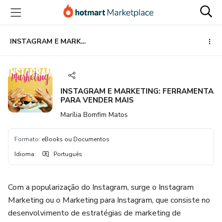
Ir
Ir
Ir
para
para
para
o
o
o
conteúdo
pagamento
rodapé
INSTAGRAM E MARKETING: FERRAMENTA PARA VENDER MAIS
principal
INSTAGRAM E MARKETING: FERRAMENTA
PARA VENDER MAIS
Marília Bomfim Matos
Formato
:
eBooks ou Documentos
Idioma
:
Português
Com a popularização do Instagram, surge o Instagram
Marketing ou o Marketing para Instagram, que consiste no
desenvolvimento de estratégias de marketing de