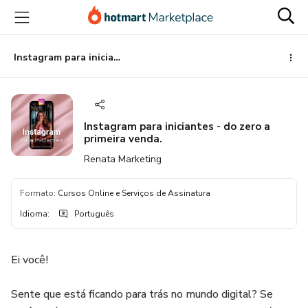
Ir
Ir
Ir
para
para
para
o
o
o
conteúdo
pagamento
rodapé
Instagram para iniciantes - do zero a primeira venda.
principal
Instagram para iniciantes - do zero a
primeira venda.
Renata Marketing
Formato
:
Cursos Online e Serviços de Assinatura
Idioma
:
Português
Ei você!
Sente que está ficando para trás no mundo digital? Se