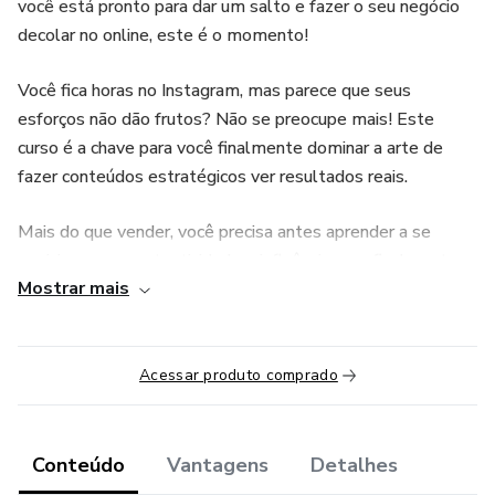
você está pronto para dar um salto e fazer o seu negócio
decolar no online, este é o momento!
Você fica horas no Instagram, mas parece que seus
esforços não dão frutos? Não se preocupe mais! Este
curso é a chave para você finalmente dominar a arte de
fazer conteúdos estratégicos ver resultados reais.
Mais do que vender, você precisa antes aprender a se
posicionar com autenticidade e influência para finalmente
Mostrar mais
entender como criar conteúdo de valor que te ajude a
vender.
Agora é a hora de agir! Vagas limitadas disponíveis. Não
Acessar produto comprado
deixe essa oportunidade passar. Inscreva-se agora e
garanta o seu lugar!
Conteúdo
Vantagens
Detalhes