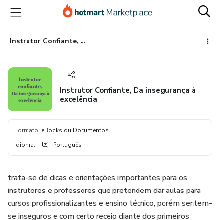
Ir
Ir
Ir
para
para
para
o
o
o
conteúdo
pagamento
rodapé
Instrutor Confiante, Da insegurança à excelência
principal
Instrutor Confiante, Da insegurança à
excelência
Formato
:
eBooks ou Documentos
Idioma
:
Português
trata-se de dicas e orientações importantes para os
instrutores e professores que pretendem dar aulas para
cursos profissionalizantes e ensino técnico, porém sentem-
se inseguros e com certo receio diante dos primeiros