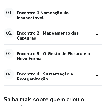
Um conjunto de 10 aulas curtas e objetivas - mas que não
01
Encontro 1 Nomeação do
funcionam como aulas tradicionais. São um percurso. Um
Insuportável
trabalho pensado para te ajudar a:
02
Encontro 2 | Mapeamento das
• reconhecer o padrão que te faz se reduzir
Capturas
• entender como ele se sustenta
03
Encontro 3 | O Gesto de Fissura e a
• começar a se reposicionar diante dele
Nova Forma
2. Deslocamentos
04
Encontro 4 | Sustentação e
Reorganização
Você terá acesso a 8 áudios pensados para aprofundar o
processo ao longo das semanas.
Saiba mais sobre quem criou o
Não são conteúdos complementares. São movimentos de