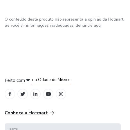
O conteúdo deste produto não representa a opinião da Hotmart.
Se você vir informações inadequadas,
denuncie aqui
em Bogotá
em Amsterdam
em Madrid
na Cidade do México
Feito com
❤
em Belo Horizonte
Conheça a Hotmart
Idioma