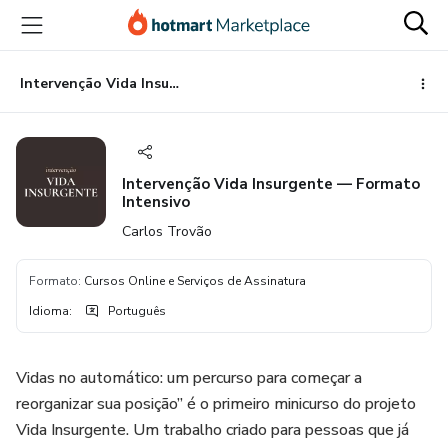
Ir
Ir
Ir
para
para
para
o
o
o
conteúdo
pagamento
rodapé
Intervenção Vida Insurgente — Formato Intensivo
principal
Intervenção Vida Insurgente — Formato
Intensivo
Carlos Trovão
Formato
:
Cursos Online e Serviços de Assinatura
Idioma
:
Português
Vidas no automático: um percurso para começar a
reorganizar sua posição” é o primeiro minicurso do projeto
Vida Insurgente. Um trabalho criado para pessoas que já