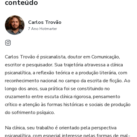
travessia.
conteúdo
Cada áudio toca um ponto específico onde você se reduz
Carlos Trovão
— no amor, no corpo e na forma como você vive.
7 Ano Hotmarter
3. Canal de Acompanhamento (WhatsApp)
Ao longo do percurso, você receberá:
Carlos Trovão é psicanalista, doutor em Comunicação,
escritor e pesquisador. Sua trajetória atravessa a clínica
• mensagens curtas
psicanalítica, a reflexão teórica e a produção literária, com
reconhecimento nacional no campo da escrita de ficção. Ao
• provocações
longo dos anos, sua prática foi se constituindo no
cruzamento entre escuta clínica rigorosa, pensamento
• lembretes
crítico e atenção às formas históricas e sociais de produção
do sofrimento psíquico.
Para manter o processo vivo no seu cotidiano. Sem
excesso. Sem ruído. Sem dispersão.
Na clínica, seu trabalho é orientado pela perspectiva
psicanalítica, com especial interesse pelas formas de mal-