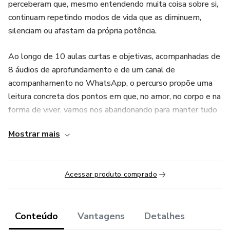
perceberam que, mesmo entendendo muita coisa sobre si,
continuam repetindo modos de vida que as diminuem,
silenciam ou afastam da própria potência.
Ao longo de 10 aulas curtas e objetivas, acompanhadas de
8 áudios de aprofundamento e de um canal de
acompanhamento no WhatsApp, o percurso propõe uma
leitura concreta dos pontos em que, no amor, no corpo e na
forma de viver, vamos nos abandonando para manter tudo
funcionando.
Mostrar mais
Não se trata de autoajuda nem de fórmulas prontas, mas
de uma experiência de deslocamento, reconhecimento e
Acessar produto comprado
reposicionamento diante da própria vida.
O QUE VOCÊ VAI ENCONTRAR:
Conteúdo
Vantagens
Detalhes
1. O curso Vida Insurgente