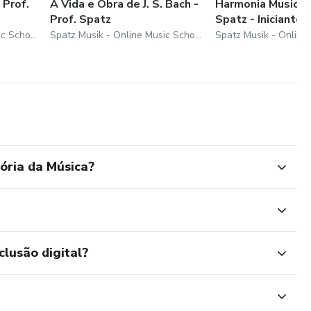
 Prof.
A Vida e Obra de J. S. Bach -
Harmonia Musical
Prof. Spatz
Spatz - Iniciantes
Spatz Musik - Online Music School
Spatz Musik - Online Music School
ória da Música?
clusão digital?