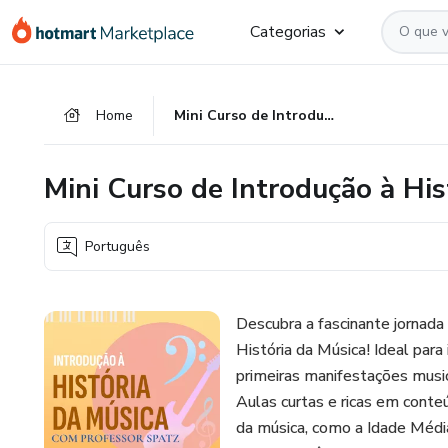
Ir
Ir
Ir
Categorias
para
para
para
o
o
o
conteúdo
pagamento
rodapé
Home
Mini Curso de Introdução à História da Música
principal
Mini Curso de Introdução à His
Português
Descubra a fascinante jornada
História da Música! Ideal para
primeiras manifestações mus
Aulas curtas e ricas em conteú
da música, como a Idade Média