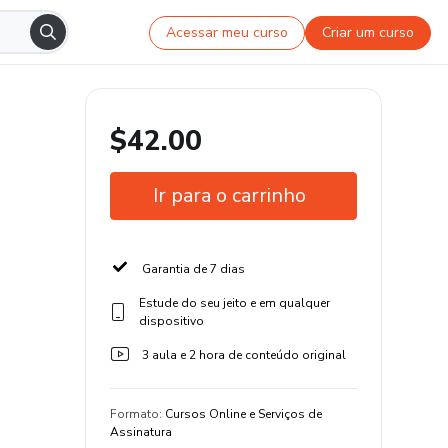
Acessar meu curso
Criar um curso
$42.00
Ir para o carrinho
Garantia de 7 dias
Estude do seu jeito e em qualquer
dispositivo
3 aula e 2 hora de conteúdo original
Formato
:
Cursos Online e Serviços de
Assinatura