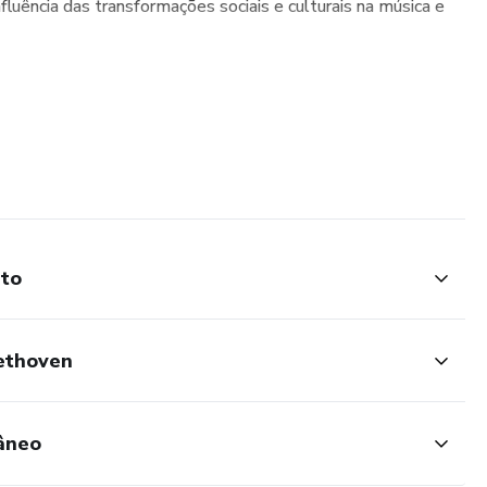
luência das transformações sociais e culturais na música e
nto
ethoven
âneo