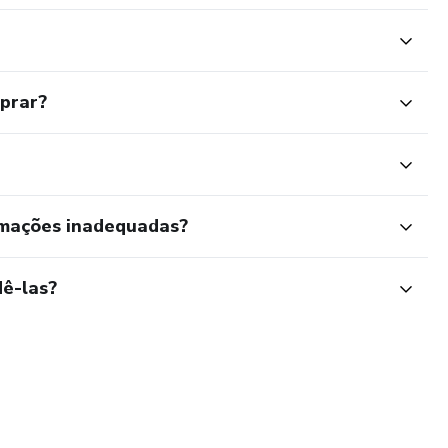
mprar?
rmações inadequadas?
ê-las?