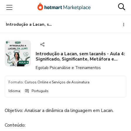
Ir
Ir
Ir
para
para
para
o
o
o
conteúdo
pagamento
rodapé
Introdução a Lacan, sem lacanês - Aula 4: Significado, Significante, Metáfora e Metonímia
principal
Introdução a Lacan, sem lacanês - Aula 4:
Significado, Significante, Metáfora e
Metonímia
Egolab Psicanálise e Treinamentos
Formato
:
Cursos Online e Serviços de Assinatura
Idioma
:
Português
Objetivo: Analisar a dinâmica da linguagem em Lacan.
Conteúdo: