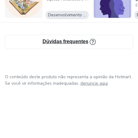
a
Desenvolvimento Pessoal
Dúvidas frequentes
O conteúdo deste produto não representa a opinião da Hotmart.
Se você vir informações inadequadas,
denuncie aqui
em Amsterdam
em Madrid