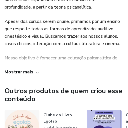
profundidade, a partir da teoria psicanalítica.
Apesar dos cursos serem online, primamos por um ensino
que respeite todas as formas de aprendizado: auditivo,
cinestésico e visual. Buscamos trazer aos nossos alunos,
casos clínicos, interação com a cultura, literatura e cinema.
Nosso objetivo é fornecer uma educação psicanalítica de
qualidade para profissionais, estudantes e curiosos.
Mostrar mais
Os cursos tem como base teórica, a lógica freudiana e
lacaniana, no contexto clínico e cultural.
Outros produtos de quem criou esse
conteúdo
Clube do Livro
C
Egolab
a
L
Egolab Psicanálise e Treinamentos