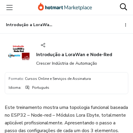
Ir
Ir
Ir
para
para
para
o
o
o
conteúdo
pagamento
rodapé
Introdução a LoraWan e Node-Red
principal
Introdução a LoraWan e Node-Red
Crescer Indústria de Automação
Formato
:
Cursos Online e Serviços de Assinatura
Idioma
:
Português
Este treinamento mostra uma topologia funcional baseada
no ESP32 – Node-red – Módulos Lora Ebyte, totalmente
aplicável profissionalmente. Apresentando o passo a
passo das configurações de cada um dos 3 elementos.