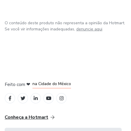
O conteúdo deste produto não representa a opinião da Hotmart.
Se você vir informações inadequadas,
denuncie aqui
em Bogotá
em Amsterdam
em Madrid
na Cidade do México
Feito com
❤
em Belo Horizonte
Conheça a Hotmart