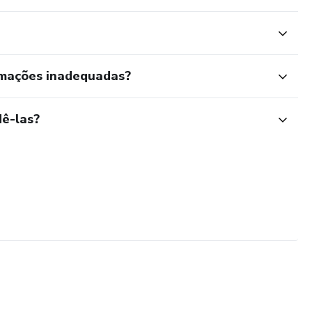
rmações inadequadas?
ê-las?