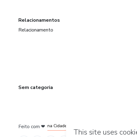
Relacionamentos
Relacionamento
Sem categoria
em Bogotá
em Amsterdam
em Madrid
na Cidade do México
Feito com
❤
em Belo Horizonte