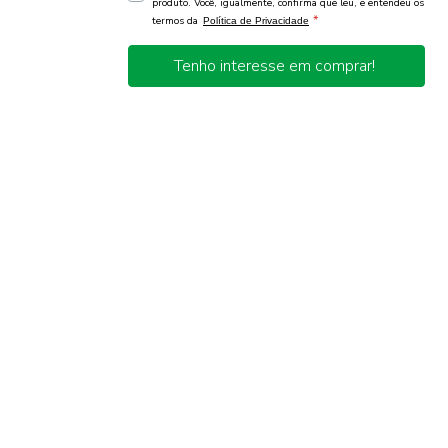
produto. Você, igualmente, confirma que leu, e entendeu os
*
termos da
Política de Privacidade
Tenho interesse em comprar!