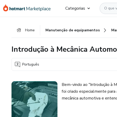
Ir
Ir
Ir
Categorias
para
para
para
o
o
o
conteúdo
pagamento
rodapé
Home
Manutenção de equipamentos
Ma
principal
Introdução à Mecânica Automot
Português
Bem-vindo ao "Introdução à M
foi criado especialmente par
mecânica automotiva e entende