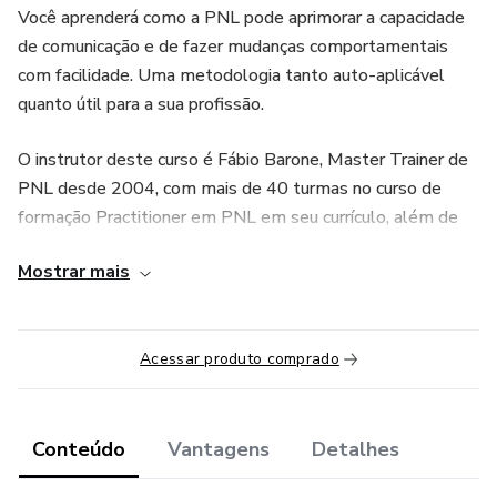
Você aprenderá como a PNL pode aprimorar a capacidade
de comunicação e de fazer mudanças comportamentais
com facilidade. Uma metodologia tanto auto-aplicável
quanto útil para a sua profissão.
O instrutor deste curso é Fábio Barone, Master Trainer de
PNL desde 2004, com mais de 40 turmas no curso de
formação Practitioner em PNL em seu currículo, além de
sua atuação como palestrante, treinador e terapeuta em
Mostrar mais
PNL.
Acessar produto comprado
Conteúdo
Vantagens
Detalhes