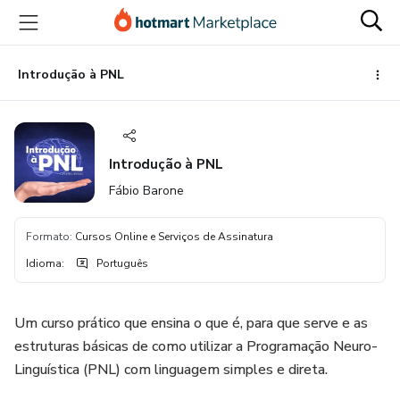
Ir
Ir
Ir
para
para
para
o
o
o
conteúdo
pagamento
rodapé
Introdução à PNL
principal
Introdução à PNL
Fábio Barone
Formato
:
Cursos Online e Serviços de Assinatura
Idioma
:
Português
Um curso prático que ensina o que é, para que serve e as
estruturas básicas de como utilizar a Programação Neuro-
Linguística (PNL) com linguagem simples e direta.