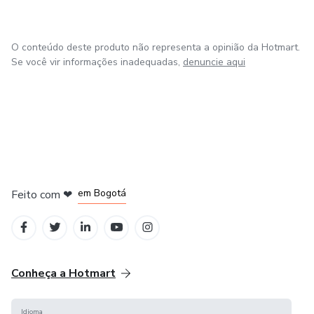
Desde 2003 atuo e, posteriormente, coordeno processos
de Inteligência Emocional e Alto Impacto Vivencial. No ano
seguinte, após concluir o nível de formação de Trainer
O conteúdo deste produto não representa a opinião da Hotmart.
Training, me tornei professor de Programação Neuro-
Se você vir informações inadequadas,
denuncie aqui
Linguística, a PNL.
em Amsterdam
em Madrid
em Bogotá
Feito com
❤
em Belo Horizonte
na Cidade do México
Conheça a Hotmart
Idioma