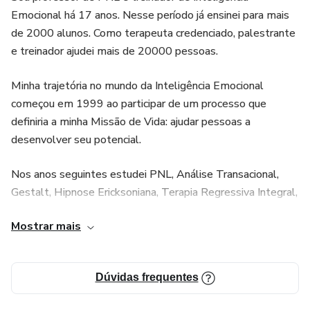
Emocional há 17 anos. Nesse período já ensinei para mais
de 2000 alunos. Como terapeuta credenciado, palestrante
e treinador ajudei mais de 20000 pessoas.
Minha trajetória no mundo da Inteligência Emocional
começou em 1999 ao participar de um processo que
definiria a minha Missão de Vida: ajudar pessoas a
desenvolver seu potencial.
Nos anos seguintes estudei PNL, Análise Transacional,
Gestalt, Hipnose Ericksoniana, Terapia Regressiva Integral,
Constelações Familiares e venho constantemente
Mostrar mais
consumindo informação por livros, cursos e seminários de
expoentes como Anthony Robbins, Virginia Satir, Louise
Hay, os criadores da PNL Grinder e Bandler e Daniel
Dúvidas frequentes
Goleman.