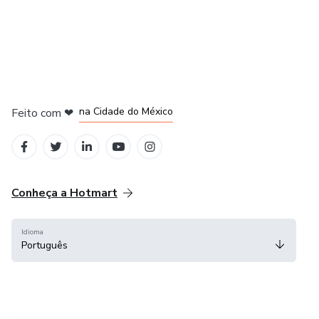
em Bogotá
em Amsterdam
em Madrid
na Cidade do México
Feito com
❤
em Belo Horizonte
Conheça a Hotmart
Idioma
Português