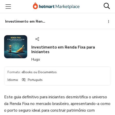
Ir
Ir
Ir
para
para
para
o
o
o
conteúdo
pagamento
rodapé
Investimento em Renda Fixa para Iniciantes
principal
Investimento em Renda Fixa para
Iniciantes
Hugo
Formato
:
eBooks ou Documentos
Idioma
:
Português
Este guia definitivo para iniciantes desmistifica o universo
da Renda Fixa no mercado brasileiro, apresentando-a como
o porto seguro ideal para construir patrimônio com