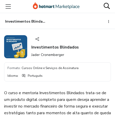
Ir
Ir
Ir
para
para
para
o
o
o
conteúdo
pagamento
rodapé
Investimentos Blindados
principal
Investimentos Blindados
Jader Cronemberger
Formato
:
Cursos Online e Serviços de Assinatura
Idioma
:
Português
O curso e mentoria Investimentos Blindados trata-se de
um produto digital completo para quem deseja aprender a
investir no mercado financeiro de forma segura e executar
estratégias tanto para momentos de alta quanto de queda