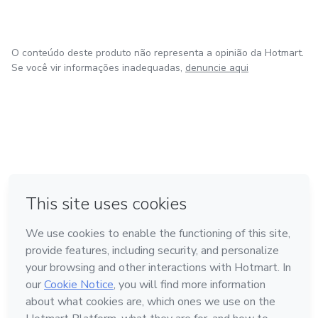
O conteúdo deste produto não representa a opinião da Hotmart.
Se você vir informações inadequadas,
denuncie aqui
em Amsterdam
em Madrid
em Bogotá
Feito com
❤
em Belo Horizonte
na Cidade do México
Conheça a Hotmart