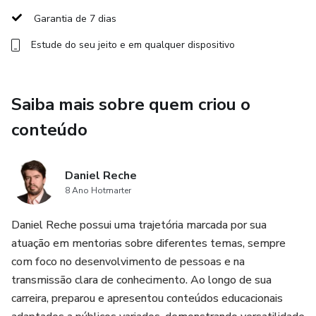
🌪 Vácuo e Ar Sujo: Compreenda como esses fatores
Garantia de 7 dias
influenciam sua pilotagem e como manter a performance.
Estude do seu jeito e em qualquer dispositivo
🏎 Consumo de Pneus: Identifique por que os pneus
dianteiros e traseiros se desgastam e como ajustar sua
Saiba mais sobre quem criou o
pilotagem e estratégia para prolongar sua vida útil.
conteúdo
📊 Estratégias Avançadas: Saiba quando usar undercut e
overcut, como lidar com bandeiras amarelas, entrada e
saída de box, e como a temperatura afeta a dinâmica da
Daniel Reche
8 Ano Hotmarter
corrida.
Daniel Reche possui uma trajetória marcada por sua
Para quem é este curso?
atuação em mentorias sobre diferentes temas, sempre
com foco no desenvolvimento de pessoas e na
✔️ Novatos que querem começar com uma base sólida.
transmissão clara de conhecimento. Ao longo de sua
carreira, preparou e apresentou conteúdos educacionais
✔️ Pilotos intermediários que querem evoluir e entender os