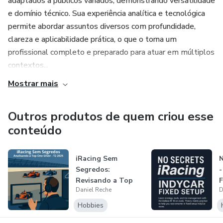
adaptados a públicos variados, demonstrando versatilidade
ajustes.
e domínio técnico. Sua experiência analítica e tecnológica
✔️ Qualquer um que deseja competir com inteligência e
permite abordar assuntos diversos com profundidade,
estratégia nos ovais da Fórmula Indy no iRacing.
clareza e aplicabilidade prática, o que o torna um
profissional completo e preparado para atuar em múltiplos
contextos...
Mostrar mais
Outros produtos de quem criou esse
conteúdo
iRacing Sem
N
Segredos:
-
Revisando a Top
F
Daniel Reche
D
One Silver - T2
2025
Hobbies