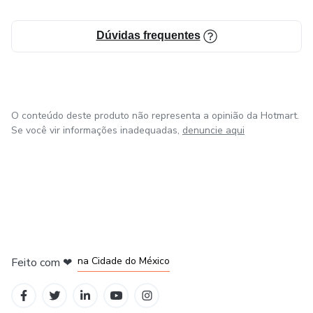
Dúvidas frequentes
O conteúdo deste produto não representa a opinião da Hotmart.
Se você vir informações inadequadas,
denuncie aqui
em Bogotá
em Amsterdam
em Madrid
na Cidade do México
Feito com
❤
em Belo Horizonte