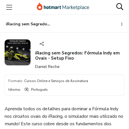
Ir
Ir
Ir
para
para
para
o
o
o
conteúdo
pagamento
rodapé
iRacing sem Segredos: Fórmula Indy em Ovais - Setup Fixo
principal
iRacing sem Segredos: Fórmula Indy em
Ovais - Setup Fixo
Daniel Reche
Formato
:
Cursos Online e Serviços de Assinatura
Idioma
:
Português
Aprenda todos os detalhes para dominar a Fórmula Indy
nos circuitos ovais do iRacing, o simulador mais utilizado no
mundo! Este curso cobre desde os fundamentos dos