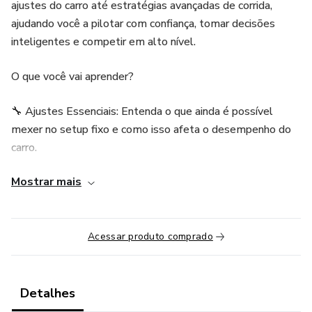
ajustes do carro até estratégias avançadas de corrida,
ajudando você a pilotar com confiança, tomar decisões
inteligentes e competir em alto nível.
O que você vai aprender?
🔧 Ajustes Essenciais: Entenda o que ainda é possível
mexer no setup fixo e como isso afeta o desempenho do
carro.
Mostrar mais
⛽ Mapas de Combustível: Saiba como cada mapa influencia
o consumo e descubra quando usar cada um.
⚖️ Weight Jacker e Barras Estabilizadoras (ARBs): Aprenda
Acessar produto comprado
a ajustar o carro durante a corrida para otimizar
desempenho em tráfego, últimas voltas e mudanças de
pista.
Detalhes