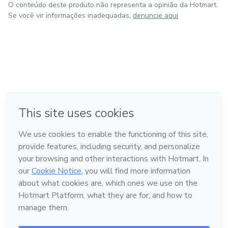
O conteúdo deste produto não representa a opinião da Hotmart.
Se você vir informações inadequadas,
denuncie aqui
em Bogotá
em Amsterdam
em Madrid
na Cidade do México
Feito com
❤
em Belo Horizonte
Conheça a Hotmart
Idioma
Português