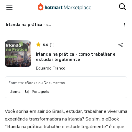
Ir
Ir
Ir
para
para
para
o
o
o
conteúdo
pagamento
rodapé
Irlanda na prática - como trabalhar e estudar legalmente
principal
5.0
(
1
)
Irlanda na prática - como trabalhar e
estudar legalmente
Eduardo Franco
Formato
:
eBooks ou Documentos
Idioma
:
Português
Você sonha em sair do Brasil, estudar, trabalhar e viver uma
experiência transformadora na Irlanda? Se sim, o eBook
"Irlanda na prática: trabalhe e estude legalmente" é o que