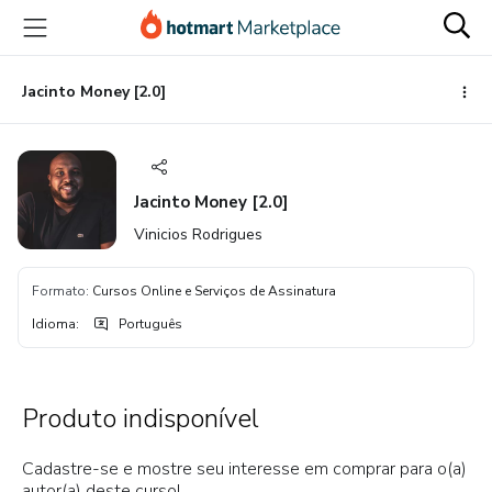
Ir
Ir
Ir
para
para
para
o
o
o
conteúdo
pagamento
rodapé
Jacinto Money [2.0]
principal
Jacinto Money [2.0]
Vinicios Rodrigues
Formato
:
Cursos Online e Serviços de Assinatura
Idioma
:
Português
Produto indisponível
Cadastre-se e mostre seu interesse em comprar para o(a)
autor(a) deste curso!