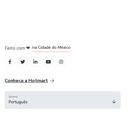
em Bogotá
em Amsterdam
em Madrid
na Cidade do México
Feito com
❤
em Belo Horizonte
Conheça a Hotmart
Idioma
Português