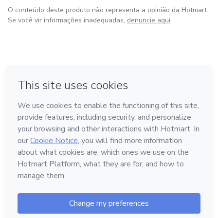
O conteúdo deste produto não representa a opinião da Hotmart.
Se você vir informações inadequadas,
denuncie aqui
em Bogotá
em Amsterdam
em Madrid
na Cidade do México
Feito com
❤
em Belo Horizonte
Conheça a Hotmart
Idioma
Português