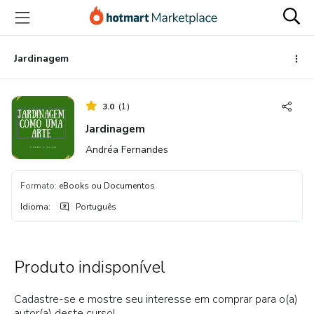
Ir
Ir
Ir
para
para
para
o
o
o
conteúdo
pagamento
rodapé
Jardinagem
principal
3.0
(
1
)
Jardinagem
Andréa Fernandes
Formato
:
eBooks ou Documentos
Idioma
:
Português
Produto indisponível
Cadastre-se e mostre seu interesse em comprar para o(a)
autor(a) deste curso!