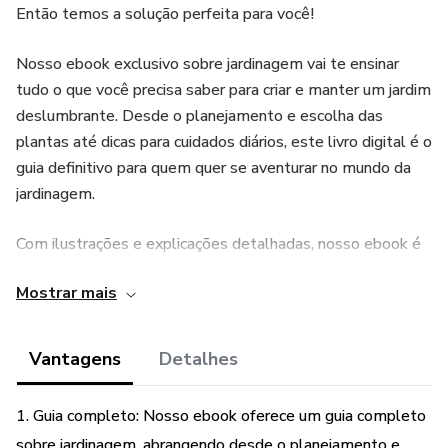
Então temos a solução perfeita para você!
Nosso ebook exclusivo sobre jardinagem vai te ensinar
tudo o que você precisa saber para criar e manter um jardim
deslumbrante. Desde o planejamento e escolha das
plantas até dicas para cuidados diários, este livro digital é o
guia definitivo para quem quer se aventurar no mundo da
jardinagem.
Com ilustrações e explicações detalhadas, nosso ebook é
perfeito tanto para iniciantes quanto para jardineiros
Mostrar mais
experientes que querem se aprimorar. E o melhor de tudo:
você pode ter acesso a ele agora mesmo, sem precisar sair
de casa.
Vantagens
Detalhes
Não perca mais tempo e adquira agora mesmo nosso
1. Guia completo: Nosso ebook oferece um guia completo
ebook sobre jardinagem. Transforme seu jardim em um
sobre jardinagem, abrangendo desde o planejamento e