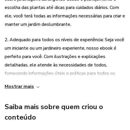
oásis de paz e beleza!
escolha das plantas até dicas para cuidados diários. Com
ele, você terá todas as informações necessárias para criar e
manter um jardim deslumbrante.
2. Adequado para todos os níveis de experiência: Seja você
um iniciante ou um jardineiro experiente, nosso ebook é
perfeito para você. Com ilustrações e explicações
detalhadas, ele atende às necessidades de todos,
fornecendo informações úteis e práticas para todos os
níveis de habilidade.
Mostrar mais
3. Acesso imediato: Ao adquirir nosso ebook, você terá
Saiba mais sobre quem criou o
acesso imediato a todo o conteúdo. Não é necessário
esperar pelo envio de um livro físico, você pode começar a
conteúdo
ler e aprender sobre jardinagem imediatamente, no