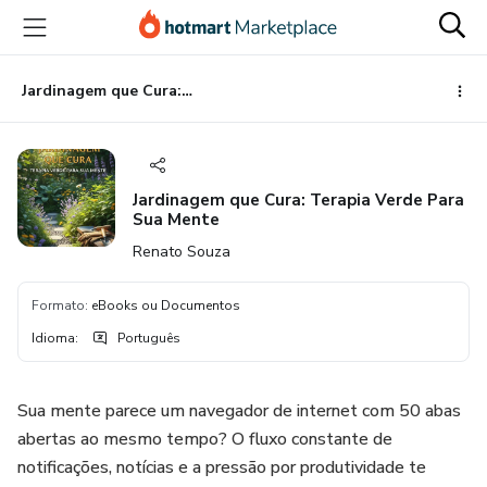
Ir
Ir
Ir
para
para
para
o
o
o
conteúdo
pagamento
rodapé
Jardinagem que Cura: Terapia Verde Para Sua Mente
principal
Jardinagem que Cura: Terapia Verde Para
Sua Mente
Renato Souza
Formato
:
eBooks ou Documentos
Idioma
:
Português
Sua mente parece um navegador de internet com 50 abas
abertas ao mesmo tempo? O fluxo constante de
notificações, notícias e a pressão por produtividade te