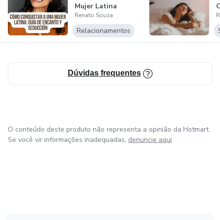
resultados por meio do conhecimento.
Mujer Latina
C
Renato Souza
R
I
A
Relacionamentos
Dúvidas frequentes
O conteúdo deste produto não representa a opinião da Hotmart.
Se você vir informações inadequadas,
denuncie aqui
em Amsterdam
em Madrid