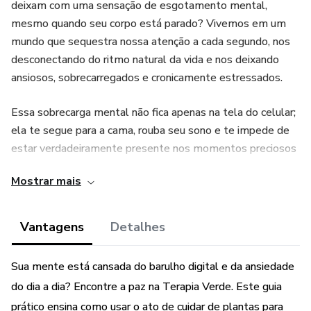
deixam com uma sensação de esgotamento mental,
mesmo quando seu corpo está parado? Vivemos em um
mundo que sequestra nossa atenção a cada segundo, nos
desconectando do ritmo natural da vida e nos deixando
ansiosos, sobrecarregados e cronicamente estressados.
Essa sobrecarga mental não fica apenas na tela do celular;
ela te segue para a cama, rouba seu sono e te impede de
estar verdadeiramente presente nos momentos preciosos
da vida. A agitação de ter uma mente que nunca desliga,
Mostrar mais
que vive remoendo o passado ou se preocupando com o
futuro, é exaustiva. Você anseia por paz, talvez até já tenha
tentado meditar, mas o silêncio só parece aumentar o
Vantagens
Detalhes
volume dos seus pensamentos.
Sua mente está cansada do barulho digital e da ansiedade
A solução, paradoxalmente, não está em tentar esvaziar a
do dia a dia? Encontre a paz na Terapia Verde. Este guia
mente, mas em ocupá-la com algo real, tátil e vivo. O
prático ensina como usar o ato de cuidar de plantas para
eBook "Jardinagem que Cura" é o seu guia prático para a