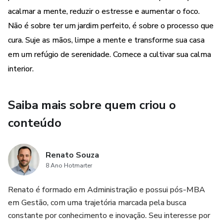
acalmar a mente, reduzir o estresse e aumentar o foco.
"Terapia Verde". Ele te ensina a usar o ato simples e
poderoso de cuidar de plantas como uma forma de
Não é sobre ter um jardim perfeito, é sobre o processo que
meditação ativa — um caminho para silenciar o ruído digital,
cura. Suje as mãos, limpe a mente e transforme sua casa
ancorar-se no presente e reencontrar a calma que você
em um refúgio de serenidade. Comece a cultivar sua calma
pensou ter perdido.
interior.
Este não é um guia sobre ter o jardim mais bonito da
vizinhança. É sobre o processo que cura a mente. Com um
Saiba mais sobre quem criou o
passo a passo acolhedor, você aprenderá como o contato
conteúdo
físico com a terra pode reduzir os níveis de cortisol (o
hormônio do estresse), como o foco no ciclo de vida de
uma planta pode treinar sua paciência e atenção, e quais as
Renato Souza
espécies mais fáceis de cuidar que também oferecem
8 Ano Hotmarter
benefícios aromaterapêuticos. A proposta é simples: suje
Renato é formado em Administração e possui pós-MBA
as mãos para limpar a mente.
em Gestão, com uma trajetória marcada pela busca
constante por conhecimento e inovação. Seu interesse por
Imagine transformar um pequeno canto da sua casa ou