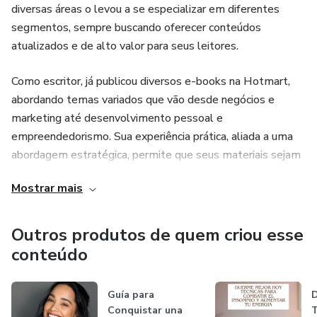
diversas áreas o levou a se especializar em diferentes
apartamento em seu refúgio particular de serenidade.
segmentos, sempre buscando oferecer conteúdos
Imagine trocar a ansiedade do scroll infinito pela satisfação
atualizados e de alto valor para seus leitores.
de ver uma nova folha brotar. Acalme sua mente, uma
planta de cada vez. Comece hoje a sua jornada com a
Como escritor, já publicou diversos e-books na Hotmart,
terapia
abordando temas variados que vão desde negócios e
marketing até desenvolvimento pessoal e
empreendedorismo. Sua experiência prática, aliada a uma
abordagem estratégica, permite que seus materiais sejam
diretos, aplicáveis e eficientes para quem busca
Mostrar mais
conhecimento de qualidade.
Além da escrita, Renato está sempre se atualizando,
Outros produtos de quem criou esse
explorando novas tendências e metodologias para
conteúdo
transformar informações complexas em conteúdos
acessíveis e de fácil compreensão. Seu objetivo é ajudar
Guía para
D
outras pessoas a evoluírem e alcançarem melhores
Conquistar una
T